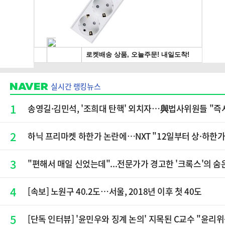
실시간 랭킹뉴스
1
송영길·김민석, '조희대 탄핵' 외치자…與법사위원들 "즉
2
하닉 프리마켓 하한가 논란에…NXT "12일부터 상·하한
3
"편해서 매일 신었는데"...전문가가 경고한 '크록스'의 숨
4
[속보] 노원구 40.2도…서울, 2018년 이후 첫 40도
5
[단독 인터뷰] '윤민우와 징계 논의' 지목된 C교수 "윤리