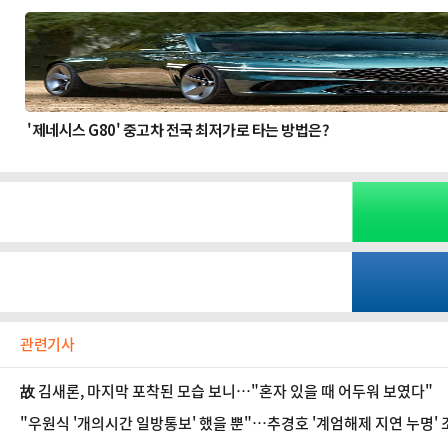
관련기사
故 김새론, 마지막 포착된 모습 보니…"혼자 있을 때 어두워 보였다"
"우원식 '개의시간 일방통보' 했을 뿐"…추경호 '계엄해제 지연 누명'