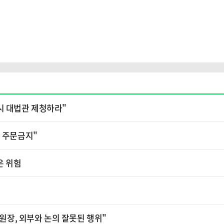
시 대법관 제청하라"
가 주문금지"
은 위험
위원장, 외부와 논의 잘못된 행위"