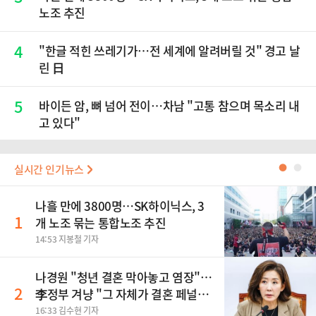
노조 추진
4
"한글 적힌 쓰레기가…전 세계에 알려버릴 것" 경고 날
린 日
5
바이든 암, 뼈 넘어 전이…차남 "고통 참으며 목소리 내
고 있다"
실시간 인기뉴스
●
●
나흘 만에 3800명…SK하이닉스, 3
1
개 노조 묶는 통합노조 추진
14:53 지봉철 기자
나경원 "청년 결혼 막아놓고 염장"…
2
李정부 겨냥 "그 자체가 결혼 페널
티"
16:33 김수현 기자