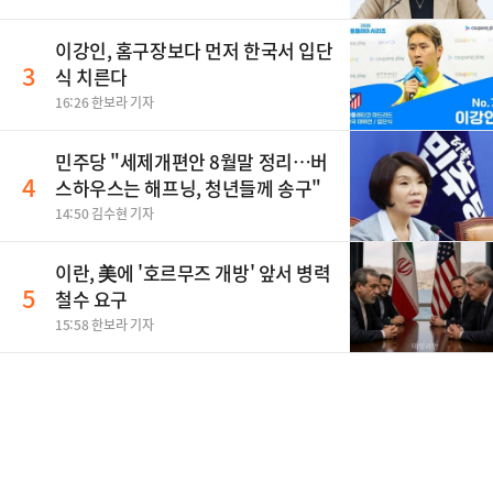
이강인, 홈구장보다 먼저 한국서 입단
3
식 치른다
16:26 한보라 기자
민주당 "세제개편안 8월말 정리…버
4
스하우스는 해프닝, 청년들께 송구"
14:50 김수현 기자
이란, 美에 '호르무즈 개방' 앞서 병력
5
철수 요구
15:58 한보라 기자