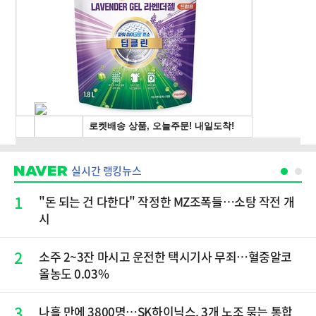
실시간 랭킹뉴스
1
"돈 되는 건 다한다" 작정한 MZ조폭들…소탕 작전 개
시
2
소주 2~3잔 마시고 운전한 택시기사 무죄…혈중알코
올농도 0.03%
3
나흘 만에 3800명…SK하이닉스, 3개 노조 묶는 통합