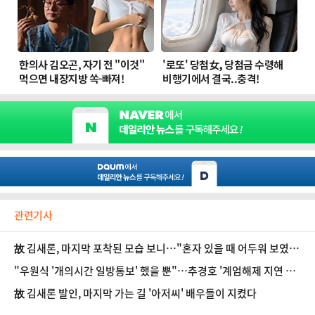
관련기사
故 김새론, 마지막 포착된 모습 보니…"혼자 있을 때 어두워 보였
다"
"우원식 '개의시간 일방통보' 했을 뿐"…추경호 '계엄해제 지연 누
명' 조목조목 반박
故 김새론 발인, 마지막 가는 길 '아저씨' 배우들이 지켰다