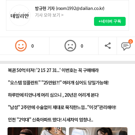
방규현 기자
(room1992@dailian.co.kr)
기사 모아 보기 >
+네이버 구독
0
0
0