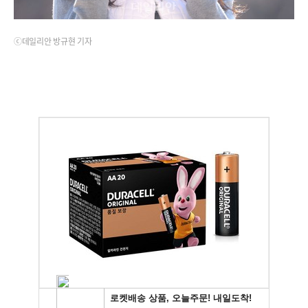
ⓒ데일리안 방규현 기자