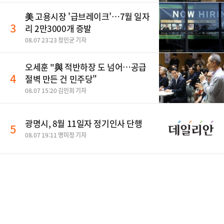
美 고용시장 '급브레이크'…7월 일자
3
리 2만3000개 증발
08.07 23:23 정인균 기자
오세훈 "與 적반하장 도 넘어…공급
4
절벽 만든 건 민주당"
08.07 15:20 김인희 기자
광명시, 8월 11일자 정기인사 단행
5
08.07 19:11 명미정 기자