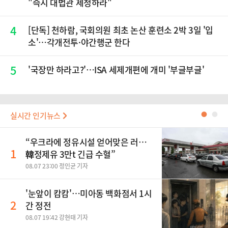
"즉시 대법관 제청하라"
4
[단독] 천하람, 국회의원 최초 논산 훈련소 2박 3일 '입
소'…각개전투·야간행군 한다
5
'국장만 하라고?'…ISA 세제개편에 개미 '부글부글'
실시간 인기뉴스
●
●
“우크라에 정유시설 얻어맞은 러…
1
韓정제유 3만t 긴급 수혈”
08.07 23:00 정인균 기자
'눈앞이 캄캄'…미아동 백화점서 1시
2
간 정전
08.07 19:42 강현태 기자