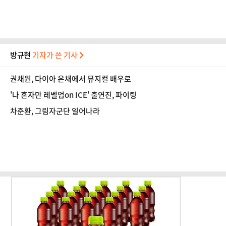
방규현
기자가 쓴 기사
권채원, 다이아 은채에서 뮤지컬 배우로
'나 혼자만 레벨업on ICE' 출연진, 파이팅
차준환, 그림자군단 일어나라