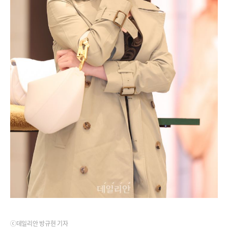
ⓒ데일리안 방규현 기자