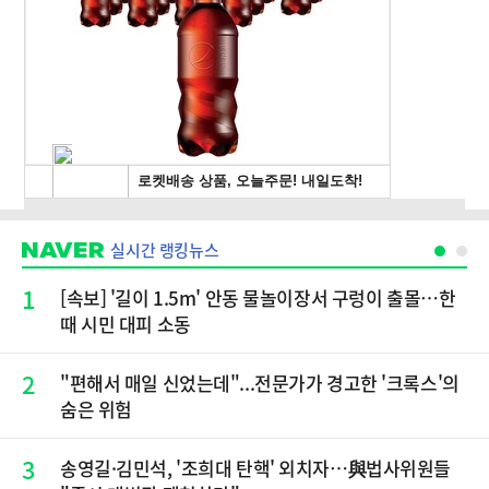
실시간 랭킹뉴스
1
[속보] '길이 1.5m' 안동 물놀이장서 구렁이 출몰…한
때 시민 대피 소동
2
"편해서 매일 신었는데"...전문가가 경고한 '크록스'의
숨은 위험
3
송영길·김민석, '조희대 탄핵' 외치자…與법사위원들