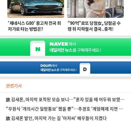
관련기사
故 김새론, 마지막 포착된 모습 보니…"혼자 있을 때 어두워 보였
다"
"우원식 '개의시간 일방통보' 했을 뿐"…추경호 '계엄해제 지연 누
명' 조목조목 반박
故 김새론 발인, 마지막 가는 길 '아저씨' 배우들이 지켰다