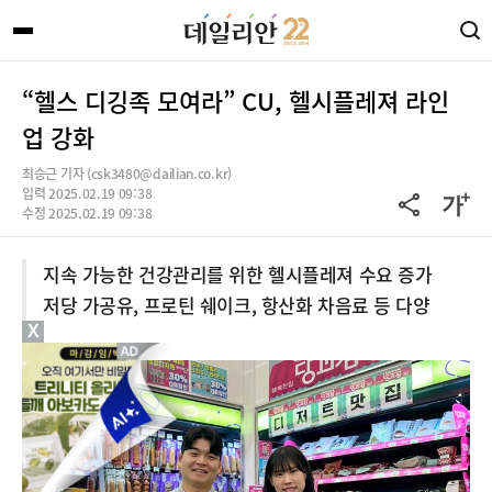
“헬스 디깅족 모여라” CU, 헬시플레져 라인
업 강화
최승근 기자 (csk3480@dailian.co.kr)
입력 2025.02.19 09:38
수정 2025.02.19 09:38
지속 가능한 건강관리를 위한 헬시플레져 수요 증가
저당 가공유, 프로틴 쉐이크, 항산화 차음료 등 다양
X