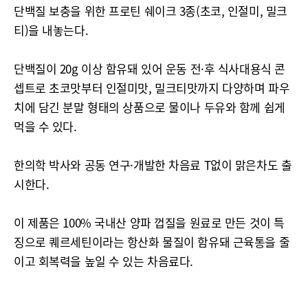
단백질 보충을 위한 프로틴 쉐이크 3종(초코, 인절미, 밀크
티)을 내놓는다.
단백질이 20g 이상 함유돼 있어 운동 전·후 식사대용식 콘
셉트로 초코맛부터 인절미맛, 밀크티맛까지 다양하며 파우
치에 담긴 분말 형태의 상품으로 물이나 두유와 함께 쉽게
먹을 수 있다.
한의학 박사와 공동 연구·개발한 차음료 T없이 맑은차도 출
시한다.
이 제품은 100% 국내산 양파 껍질을 원료로 만든 것이 특
징으로 퀘르세틴이라는 항산화 물질이 함유돼 근육통을 줄
이고 회복력을 높일 수 있는 차음료다.