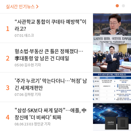
실시간 인기뉴스
●
●
“사관학교 통합이 쿠데타 예방책”이
1
라고?
07:01 데스크
형소법·부동산 큰 틀은 정해졌다…
2
李대통령 앞 남은 건 디테일
05:00 김수현 기자
'주가 누르기' 막는다더니…'허점' 남
3
긴 세제개편안
07:06 김하랑 기자
"삼성·SK보다 싸게 달라"…애플, 中
4
창신에 '더 비싸다' 퇴짜
08.06 23:03 정인균 기자