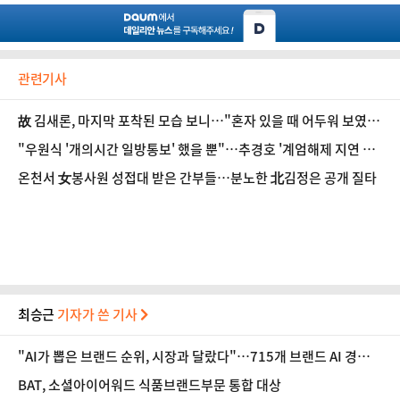
관련기사
故 김새론, 마지막 포착된 모습 보니…"혼자 있을 때 어두워 보였
다"
"우원식 '개의시간 일방통보' 했을 뿐"…추경호 '계엄해제 지연 누
명' 조목조목 반박
온천서 女봉사원 성접대 받은 간부들…분노한 北김정은 공개 질타
최승근
기자가 쓴 기사
"AI가 뽑은 브랜드 순위, 시장과 달랐다"…715개 브랜드 AI 경쟁력
공개
BAT, 소셜아이어워드 식품브랜드부문 통합 대상