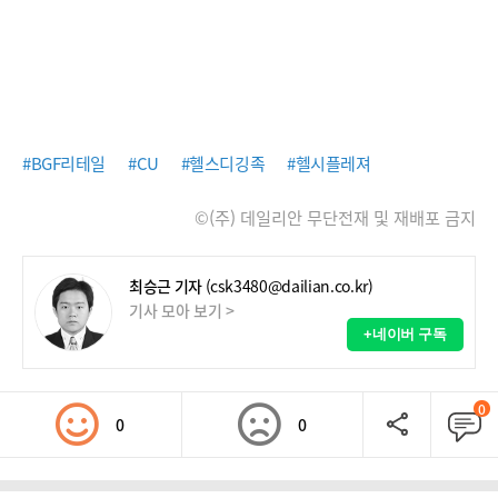
#BGF리테일
#CU
#헬스디깅족
#헬시플레져
©(주) 데일리안 무단전재 및 재배포 금지
최승근 기자
(csk3480@dailian.co.kr)
기사 모아 보기 >
+네이버 구독
0
0
0