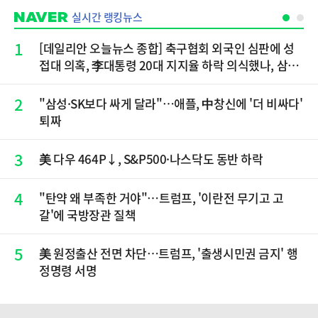
실시간 랭킹뉴스
1
[데일리안 오늘뉴스 종합] 축구협회 외국인 심판에 성
접대 의혹, 李대통령 20대 지지율 하락 의식했나, 삼전
닉스 올인은 금물, SK하이닉스 프리마켓 시초가 논란
재점화, 김민석 "과반 승리 가능성 99%" 등
2
"삼성·SK보다 싸게 달라"…애플, 中창신에 '더 비싸다'
퇴짜
3
美 다우 464P↓, S&P500·나스닥도 동반 하락
4
"탄약 왜 부족한 거야"…트럼프, '이란전 무기고 고
갈'에 국방장관 질책
5
美 원정출산 전면 차단…트럼프, '출생시민권 금지' 행
정명령 서명