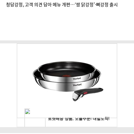
청담강정, 고객 의견 담아 메뉴 개편…‘쌈 닭강정’·뼈강정 출시