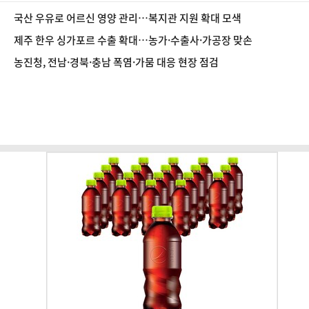
국산 우유로 어르신 영양 관리…복지관 지원 확대 모색
제주 한우 싱가포르 수출 확대…농가·수출사·가공장 맞손
농진청, 전남·경북·충남 폭염·가뭄 대응 현장 점검