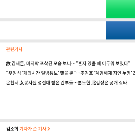
관련기사
故 김새론, 마지막 포착된 모습 보니…"혼자 있을 때 어두워 보였다"
"우원식 '개의시간 일방통보' 했을 뿐"…추경호 '계엄해제 지연 누명'
온천서 女봉사원 성접대 받은 간부들…분노한 北김정은 공개 질타
김소희
기자가 쓴 기사