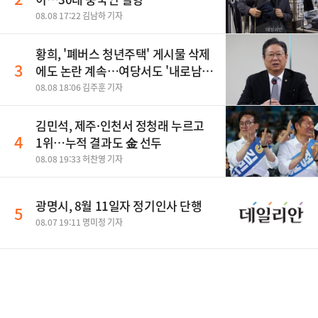
08.08 17:22 김남하 기자
황희, '폐버스 청년주택' 게시물 삭제
3
에도 논란 계속…여당서도 '내로남
불' 비판
08.08 18:06 김주훈 기자
김민석, 제주·인천서 정청래 누르고
4
1위…누적 결과도 金 선두
08.08 19:33 허찬영 기자
광명시, 8월 11일자 정기인사 단행
5
08.07 19:11 명미정 기자