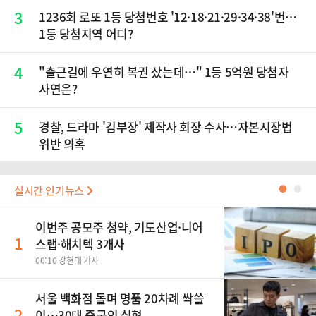
3
1236회 로또 1등 당첨번호 '12·18·21·29·34·38'번…
1등 당첨지역 어디?
4
"출근길에 우연히 복권 샀는데…" 1등 5억원 당첨자
사연은?
5
경찰, 드라마 '김부장' 제작사 회장 수사…자본시장법
위반 의혹
실시간 인기뉴스
●
●
이번주 공모주 청약, 기도산업·니어
1
스랩·해치텍 3개사
00:10 강현태 기자
서울 백화점 돌며 명품 20차례 싹쓸
2
이…30대 중국인 실형