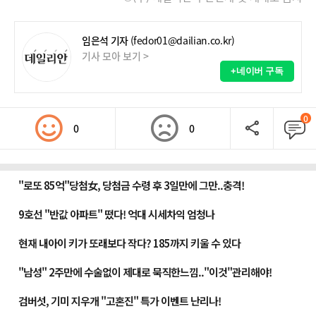
임은석 기자
(fedor01@dailian.co.kr)
기사 모아 보기 >
+네이버 구독
0
0
0