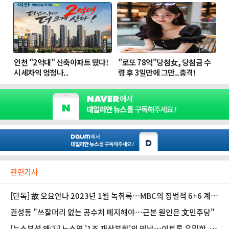
관련기사
[단독] 故 오요안나 2023년 1월 녹취록…MBC의 징벌적 6+6 계약
조치 '충격'
권성동 "쓰잘머리 없는 공수처 폐지해야…근본 원인은 文민주당"
[뉴스분석 왜②] 노소영 '1조 재산분할'의 민낯…이토록 은밀한, 그