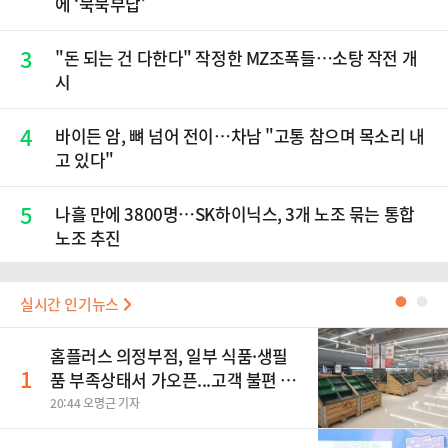
에 ‘묵묵부답’
3
"돈 되는 건 다한다" 작정한 MZ조폭들…소탕 작전 개
시
4
바이든 암, 뼈 넘어 전이…차남 "고통 참으며 목소리 내
고 있다"
5
나흘 만에 3800명…SK하이닉스, 3개 노조 묶는 통합
노조 추진
실시간 인기뉴스
●
●
홈플러스 의정부점, 일부 식품·생필
1
품 부족상태서 가오픈...고객 불편 가
중
20:44 오명근 기자