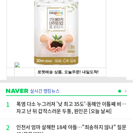
실시간 랭킹뉴스
1
폭염 다소 누그러져 '낮 최고 35도'·동해안 이틀째 비…
자고 난 뒤 갑작스러운 두통, 원인은 [오늘 날씨]
2
인천서 엄마 살해한 18세 아들…"죄송하지 않냐" 질문