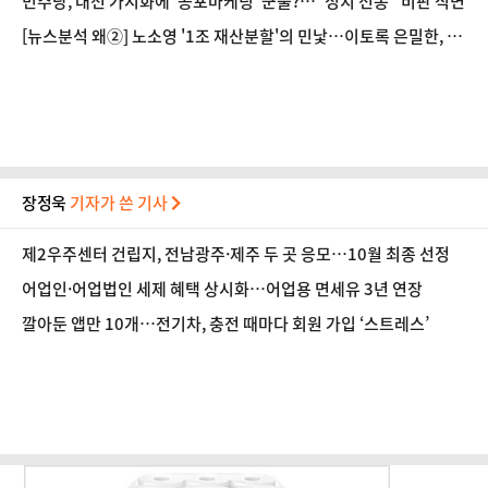
민주당, 대선 가시화에 '공포마케팅' 군불?…"정치 선동" 비판 직면
[뉴스분석 왜②] 노소영 '1조 재산분할'의 민낯…이토록 은밀한, 그
들의 대물림
장정욱
기자가 쓴 기사
제2우주센터 건립지, 전남광주·제주 두 곳 응모…10월 최종 선정
어업인·어업법인 세제 혜택 상시화…어업용 면세유 3년 연장
깔아둔 앱만 10개…전기차, 충전 때마다 회원 가입 ‘스트레스’