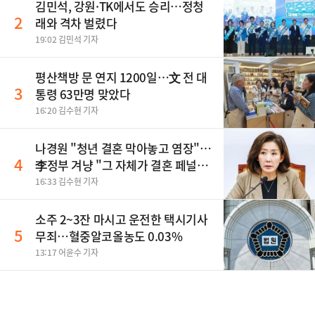
김민석, 강원·TK에서도 승리…정청
2
래와 격차 벌렸다
19:02 김민석 기자
평산책방 문 연지 1200일…文 전 대
3
통령 63만명 맞았다
16:20 김수현 기자
나경원 "청년 결혼 막아놓고 염장"…
4
李정부 겨냥 "그 자체가 결혼 페널
티"
16:33 김수현 기자
소주 2~3잔 마시고 운전한 택시기사
5
무죄…혈중알코올농도 0.03%
13:17 어윤수 기자