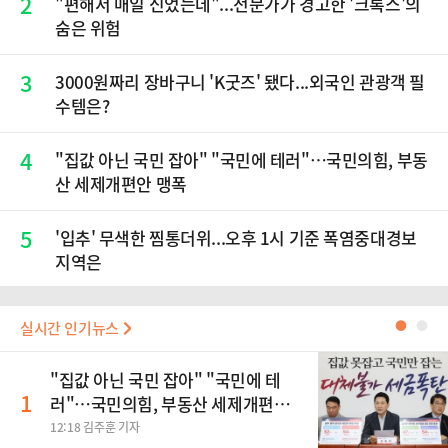
2
"편해서 매일 신었는데"...전문가가 경고한 '크록스'의
숨은 위험
3
3000원짜리 장바구니 'K굿즈' 됐다...외국인 관광객 필
수템은?
4
"집값 아닌 국민 잡아" "국민에 테러"…국민의힘, 부동
산 세제개편안 맹폭
5
'입추' 무색한 찜통더위...오후 1시 기준 폭염중대경보
지역은
실시간 인기뉴스
●
●
"집값 아닌 국민 잡아" "국민에 테
1
러"…국민의힘, 부동산 세제개편안
맹폭
12:18 김주훈 기자