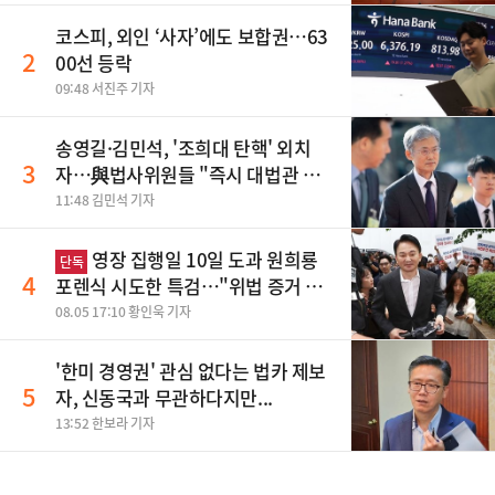
코스피, 외인 ‘사자’에도 보합권…63
2
00선 등락
09:48 서진주 기자
송영길·김민석, '조희대 탄핵' 외치
3
자…與법사위원들 "즉시 대법관 제
청하라"
11:48 김민석 기자
영장 집행일 10일 도과 원희룡
단독
4
포렌식 시도한 특검…"위법 증거 수
집" 지적
08.05 17:10 황인욱 기자
'한미 경영권' 관심 없다는 법카 제보
5
자, 신동국과 무관하다지만...
13:52 한보라 기자