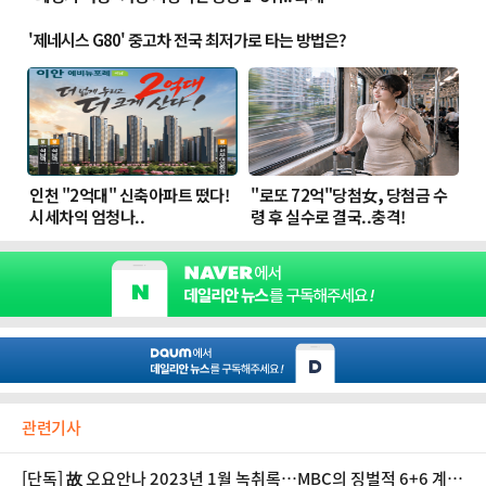
관련기사
[단독] 故 오요안나 2023년 1월 녹취록…MBC의 징벌적 6+6 계약