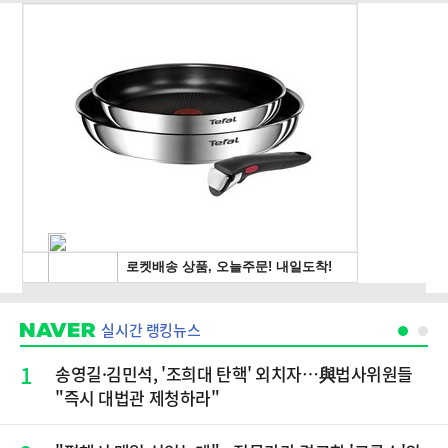
실시간 랭킹뉴스
1
송영길·김민석, '조희대 탄핵' 외치자…與법사위원들
"즉시 대법관 제청하라"