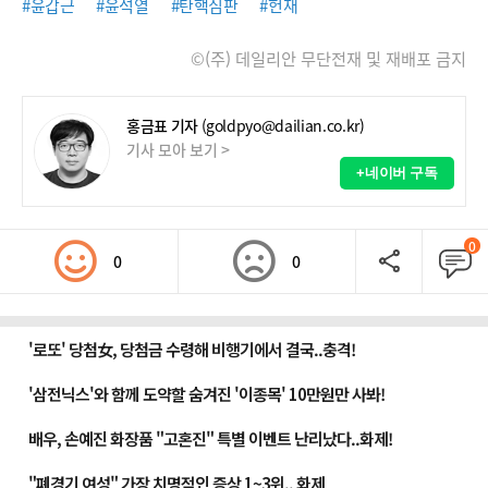
#윤갑근
#윤석열
#탄핵심판
#헌재
©(주) 데일리안 무단전재 및 재배포 금지
홍금표 기자
(goldpyo@dailian.co.kr)
기사 모아 보기 >
+네이버 구독
0
0
0