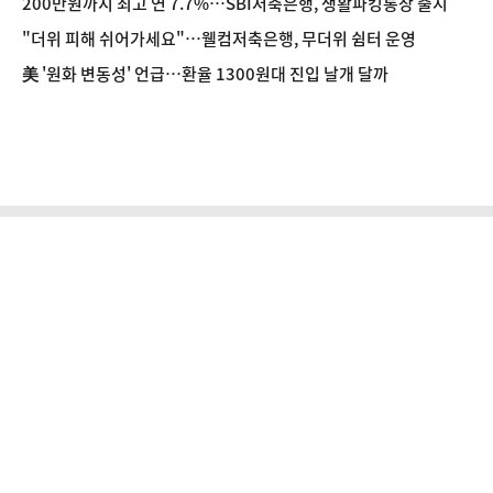
200만원까지 최고 연 7.7%…SBI저축은행, 생활파킹통장 출시
"더위 피해 쉬어가세요"…웰컴저축은행, 무더위 쉼터 운영
美 '원화 변동성' 언급…환율 1300원대 진입 날개 달까