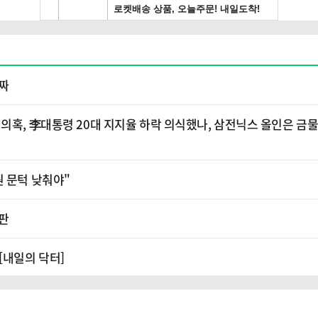
퇴짜
의혹, 李대통령 20대 지지율 하락 의식했나, 삼전닉스 올인은 금물
원 문턱 낮춰야"
구판
[내일의 닥터]