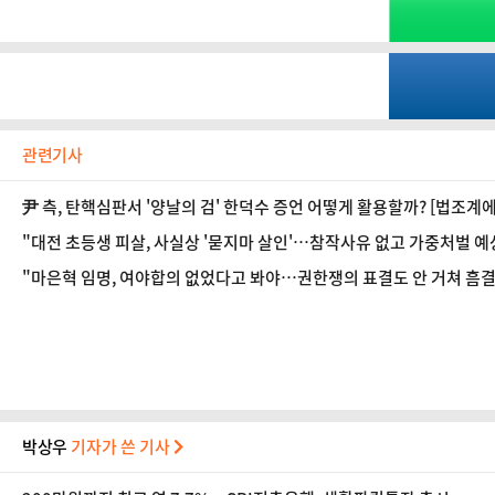
관련기사
尹 측, 탄핵심판서 '양날의 검' 한덕수 증언 어떻게 활용할까? [법조계에
"대전 초등생 피살, 사실상 '묻지마 살인'…참작사유 없고 가중처벌 예상
"마은혁 임명, 여야합의 없었다고 봐야…권한쟁의 표결도 안 거쳐 흠결 
박상우
기자가 쓴 기사