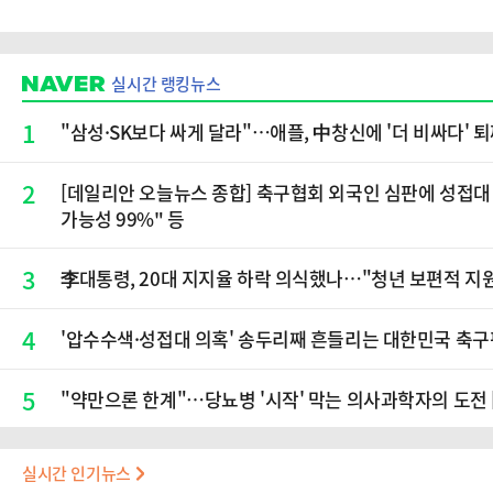
실시간 랭킹뉴스
1
"삼성·SK보다 싸게 달라"…애플, 中창신에 '더 비싸다' 
2
[데일리안 오늘뉴스 종합] 축구협회 외국인 심판에 성접대 
가능성 99%" 등
3
李대통령, 20대 지지율 하락 의식했나…"청년 보편적 지
4
'압수수색·성접대 의혹' 송두리째 흔들리는 대한민국 축
5
"약만으론 한계"…당뇨병 '시작' 막는 의사과학자의 도전 
실시간 인기뉴스