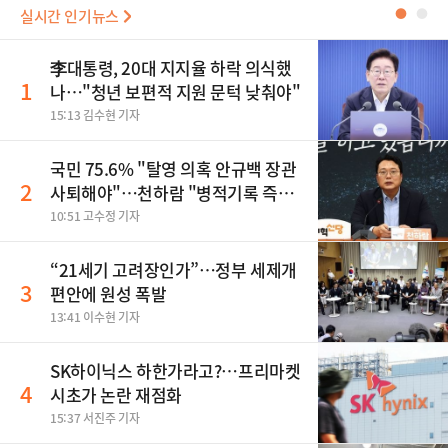
실시간 인기뉴스
●
●
李대통령, 20대 지지율 하락 의식했
1
나…"청년 보편적 지원 문턱 낮춰야"
15:13 김수현 기자
국민 75.6% "탈영 의혹 안규백 장관
2
사퇴해야"…천하람 "병적기록 즉각
공개하라"
10:51 고수정 기자
“21세기 고려장인가”…정부 세제개
3
편안에 원성 폭발
13:41 이수현 기자
SK하이닉스 하한가라고?…프리마켓
4
시초가 논란 재점화
15:37 서진주 기자