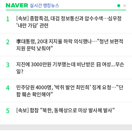
실시간 랭킹뉴스
1
[속보] 종합특검, 대검 정보통신과 압수수색…심우정
'내란 가담' 관련
2
李대통령, 20대 지지율 하락 의식했나…"청년 보편적
지원 문턱 낮춰야"
3
지진에 3000만원 기부했는데 비난받은 日 여성...무슨
일?
4
민주당원 4000명, '박쥐 발언 최민희' 징계 요청…"단
합 훼손 확인해야"
5
[속보] 합참 "북한, 동해상으로 미상 발사체 발사"