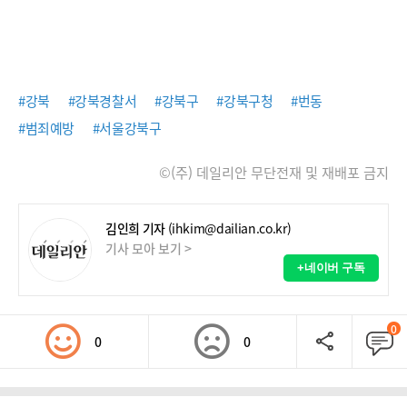
#강북
#강북경찰서
#강북구
#강북구청
#번동
#범죄예방
#서울강북구
©(주) 데일리안 무단전재 및 재배포 금지
김인희 기자
(ihkim@dailian.co.kr)
기사 모아 보기 >
+네이버 구독
0
0
0