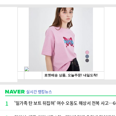
실시간 랭킹뉴스
1
'일가족 탄 보트 뒤집혀' 여수 오동도 해상서 전복 사고…60