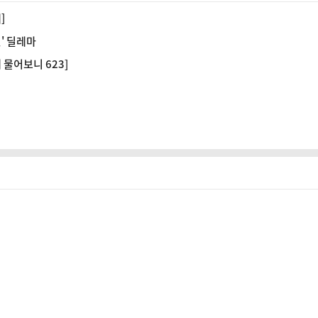
]
선' 딜레마
 물어보니 623]