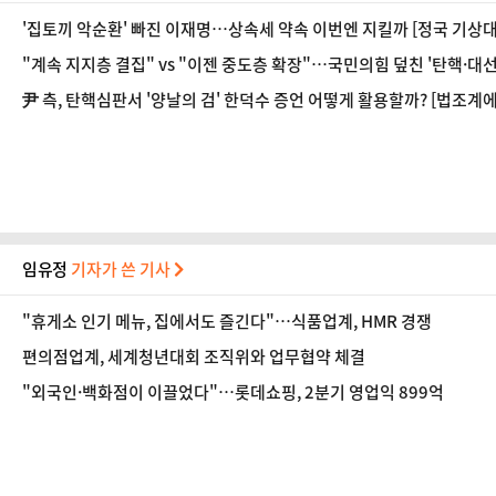
'집토끼 악순환' 빠진 이재명…상속세 약속 이번엔 지킬까 [정국 기상대
"계속 지지층 결집" vs "이젠 중도층 확장"…국민의힘 덮친 '탄핵·대
尹 측, 탄핵심판서 '양날의 검' 한덕수 증언 어떻게 활용할까? [법조계에
임유정
기자가 쓴 기사
"휴게소 인기 메뉴, 집에서도 즐긴다"…식품업계, HMR 경쟁
편의점업계, 세계청년대회 조직위와 업무협약 체결
"외국인·백화점이 이끌었다"…롯데쇼핑, 2분기 영업익 899억