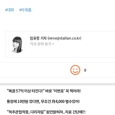
#대파
#아워홈
임유정 기자
(irene@dailian.co.kr)
기사 모아 보기 >
0