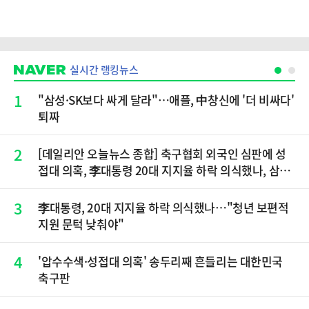
실시간 랭킹뉴스
1
"삼성·SK보다 싸게 달라"…애플, 中창신에 '더 비싸다'
퇴짜
2
[데일리안 오늘뉴스 종합] 축구협회 외국인 심판에 성
접대 의혹, 李대통령 20대 지지율 하락 의식했나, 삼전
닉스 올인은 금물, SK하이닉스 프리마켓 시초가 논란
재점화, 김민석 "과반 승리 가능성 99%" 등
3
李대통령, 20대 지지율 하락 의식했나…"청년 보편적
지원 문턱 낮춰야"
4
'압수수색·성접대 의혹' 송두리째 흔들리는 대한민국
축구판