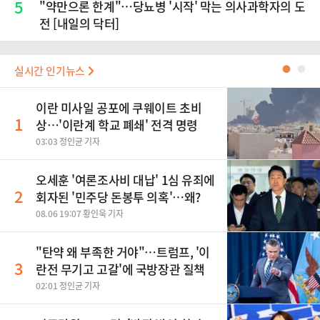
5
"약만으론 한계"…당뇨병 '시작' 막는 의사과학자의 도
전 [내일의 닥터]
실시간 인기뉴스
●
●
이란 미사일 공포에 쿠웨이트 초비
1
상…'이란계 학교 폐쇄' 전격 명령
03:03 정인균 기자
오세훈 '여론조사비 대납' 1심 유죄에
2
회자된 '민주당 돈봉투 의혹'…왜?
08.06 19:07 황인욱 기자
"탄약 왜 부족한 거야"…트럼프, '이
3
란전 무기고 고갈'에 국방장관 질책
02:01 정인균 기자