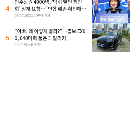
민주당원 4000명, '박쥐 발언 최민
4
희' 징계 요청…"단합 훼손 확인해
야"
08.06 16:31 김민석 기자
"아빠, 왜 이렇게 빨라?"…볼보 EX9
5
0, 640마력 품은 패밀리카
00:00 이소영 기자