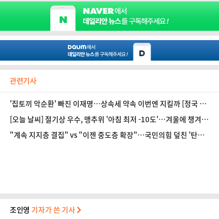
관련기사
'집토끼 악순환' 빠진 이재명…상속세 약속 이번엔 지킬까 [정국 기
상대]
[오늘 날씨] 절기상 우수, 맹추위 '아침 최저 -10도'…겨울에 챙겨먹
어야 하는 영양제
"계속 지지층 결집" vs "이젠 중도층 확장"…국민의힘 덮친 '탄핵·
대선' 딜레마
조인영
기자가 쓴 기사