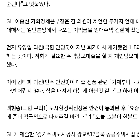
순된다"고 덧붙였다.
GH 이종선 기회경제본부장은 김 의원이 제안한 두가지 안에 
대해서는 일반분양에서 나오는 이익금을 임대주택 건설에 활용
먼저 유영일 의원(국힘 안양5)이 지난 회기에서 제기했던 'H
하는 곳이다. 저희가 필요한 주택담보대출을 할 지 개인담보대
했다.
이어 김태희 의원(민주 안산2)이 대출 상품 관련 "기재부나 
다면 어렵지 않나. 힘을 내셔서 하는게 아닌것 같다"고 하자 
백현종(국힘 구리1) 도시환경위원장은 안건이 통과된 후 "요
에 좀더 적극적으로 나서주길 바란다"며 "오늘 12분이 한분도
GH가 제출한 '경기주택도시공사 광교A17블록 공공주택사업 신