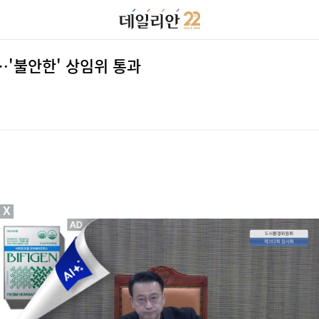
…'불안한' 상임위 통과
X