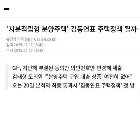
'지분적립형 분양주택' 김동연표 주택정책 될까
유진상 기자 (yjs@dailian.co.kr)
입력 2025.02.17 18:48
수정 2025.02.17 18:48
GH, 지난해 부결된 동의안 의안번호만 변경해 제출
김태형 도의원 "'분양주택 구입 대출 상품' 여전히 없어"
오는 20일 본회의 최종 통과시 '김동연표 주택정책' 첫 발