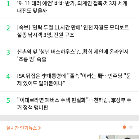
1
'9·11 테러 예언' 바바 반가, 외계인 접촉·제3차 세계
대전도 맞을까
2
[속보] '연락 두절 11시간 만에' 인천 자월도 모터보트
실종 낚시객 3명, 전원 구조
3
신촌역 앞 '청년 버스하우스'?...황희 제안에 온라인서
'조롱 밈' 속출
4
ISA 뒤집은 李대통령에 "졸속"이라는 野…민주당 "문
제 있어도 밀어붙이나"
5
"이대로라면 폐버스 주택 현실화"…천하람, 李정부 주
거 정책 맹비판
실시간 인기뉴스
●
●