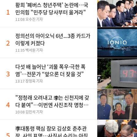
황희 '폐버스 청년주택' 논란에…국
1
민의힘 "민주당 당사부터 옮겨라"
11:08 오수진 기자
정의선의 아이오닉 6년...3종 카드가
2
이렇게 커졌다
11:35 백서원 기자
다섯 배 늘어난 ‘괴물 폭우·극한 폭
3
염’…전문가 “앞으론 더 잦을 것”
13:17 장정욱 기자
"정청래 오려내고 李는 신천지에 갖
4
다 붙여"…이번엔 사진조작 명청대
전
10:08 김민석 기자
李대통령 핵심 참모 김상호 춘추관
5
장, 사의 표명…사직서 수리는 아직