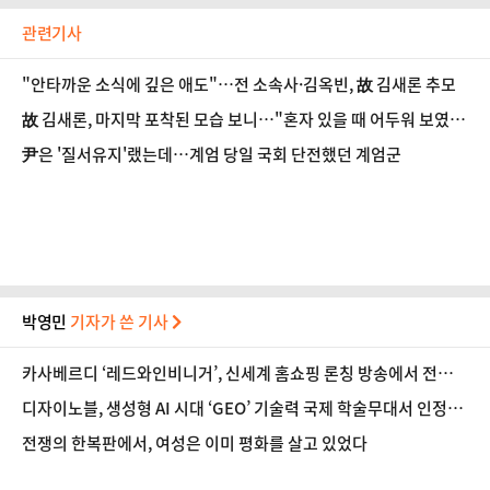
관련기사
"안타까운 소식에 깊은 애도"…전 소속사·김옥빈, 故 김새론 추모
故 김새론, 마지막 포착된 모습 보니…"혼자 있을 때 어두워 보였
다"
尹은 '질서유지'랬는데…계엄 당일 국회 단전했던 계엄군
박영민
기자가 쓴 기사
카사베르디 ‘레드와인비니거’, 신세계 홈쇼핑 론칭 방송에서 전량
매진
디자이노블, 생성형 AI 시대 ‘GEO’ 기술력 국제 학술무대서 인정받
아
전쟁의 한복판에서, 여성은 이미 평화를 살고 있었다