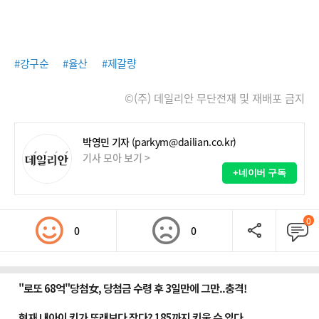
#강구순
#율산
#제갈량
©(주) 데일리안 무단전재 및 재배포 금지
박영민 기자
(parkym@dailian.co.kr)
기사 모아 보기 >
+네이버 구독
0
0
0