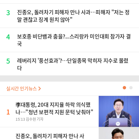
3
진종오, 돌려차기 피해자 만나 사과…피해자 "저는 정
말 괜찮고 징계 원치 않아"
4
보호종 비단뱀과 춤을?...스리랑카 미인대회 참가자 결
국
5
레버리지 '풍선효과'?…단일종목 막히자 지수로 몰렸
다
실시간 인기뉴스
●
●
李대통령, 20대 지지율 하락 의식했
1
나…"청년 보편적 지원 문턱 낮춰야"
15:13 김수현 기자
진종오, 돌려차기 피해자 만나 사