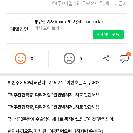
©(주) 데일리안 무단전재 및 재배포 금지
방규현 기자
(room1992@dailian.co.kr)
기사 모아 보기 >
+네이버 구독
0
0
0