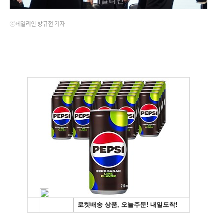
ⓒ데일리안 방규현 기자