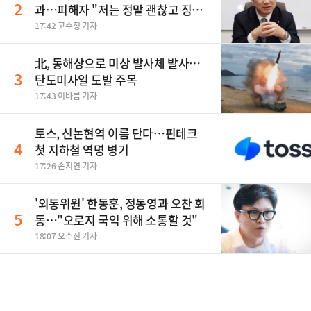
2
과…피해자 "저는 정말 괜찮고 징계
원치 않아"
17:42 고수정 기자
北, 동해상으로 미상 발사체 발사…
3
탄도미사일 도발 주목
17:43 이바름 기자
토스, 신논현역 이름 단다…핀테크
4
첫 지하철 역명 병기
17:26 손지연 기자
'외통위원' 한동훈, 정동영과 오찬 회
5
동…"오로지 국익 위해 소통할 것"
18:07 오수진 기자