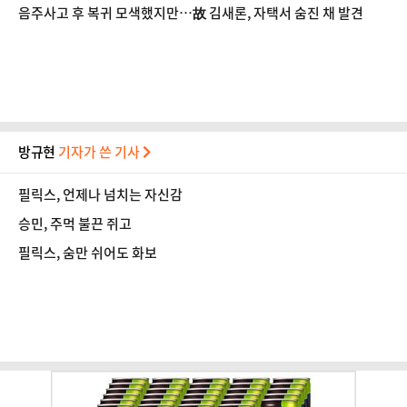
다"
음주사고 후 복귀 모색했지만…故 김새론, 자택서 숨진 채 발견
방규현
기자가 쓴 기사
필릭스, 언제나 넘치는 자신감
승민, 주먹 불끈 쥐고
필릭스, 숨만 쉬어도 화보