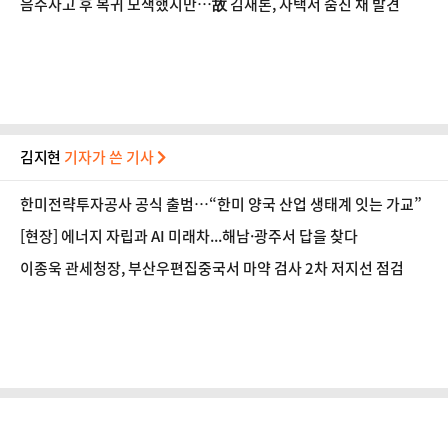
음주사고 후 복귀 모색했지만…故 김새론, 자택서 숨진 채 발견
김지현
기자가 쓴 기사
한미전략투자공사 공식 출범…“한미 양국 산업 생태계 잇는 가교”
[현장] 에너지 자립과 AI 미래차...해남·광주서 답을 찾다
이종욱 관세청장, 부산우편집중국서 마약 검사 2차 저지선 점검