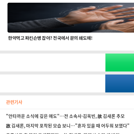
관련기사
"안타까운 소식에 깊은 애도"…전 소속사·김옥빈, 故 김새론 추모
故 김새론, 마지막 포착된 모습 보니…"혼자 있을 때 어두워 보였다"