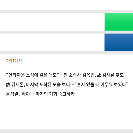
관련기사
"안타까운 소식에 깊은 애도"…전 소속사·김옥빈, 故 김새론 추모
故 김새론, 마지막 포착된 모습 보니…"혼자 있을 때 어두워 보였다"
윤석열, ‘하야’…마지막 기회 숙고하라