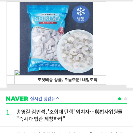
실시간 랭킹뉴스
1
송영길·김민석, '조희대 탄핵' 외치자…與법사위원들
"즉시 대법관 제청하라"