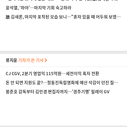
윤석열, ‘하야’…마지막 기회 숙고하라
故 김새론, 마지막 포착된 모습 보니…"혼자 있을 때 어두워 보였
다"
류지윤
기자가 쓴 기사
CJ CGV, 2분기 영업익 115억원…세전이익 흑자 전환
돈 안 되면 지원도 끝?…정동진독립영화제 예산 삭감이 던진 질문
[초점]
봉준호 감독부터 김민경 편집자까지…'경주기행' 릴레이 GV