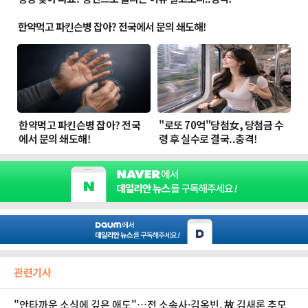
관련기사
"안타까운 소식에 깊은 애도"…전 소속사·김옥빈, 故 김새론 추모