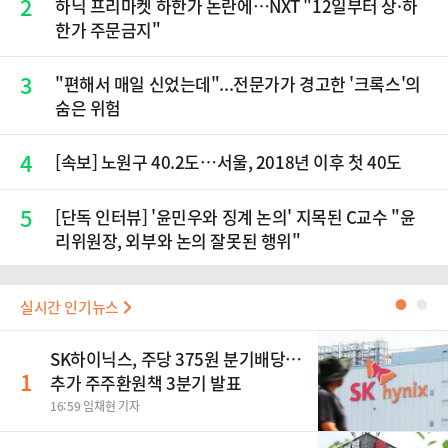
2
하닉 프리마켓 하한가 논란에…NXT "12일부터 상·하
한가 주문금지"
3
"편해서 매일 신었는데"...전문가가 경고한 '크록스'의
숨은 위험
4
[속보] 노원구 40.2도…서울, 2018년 이후 첫 40도
5
[단독 인터뷰] '윤민우와 징계 논의' 지목된 C교수 "윤
리위원장, 외부와 논의 잘못된 행위"
실시간 인기뉴스
●
●
SK하이닉스, 주당 375원 분기배당…
1
추가 주주환원책 3분기 발표
16:59 임채현 기자