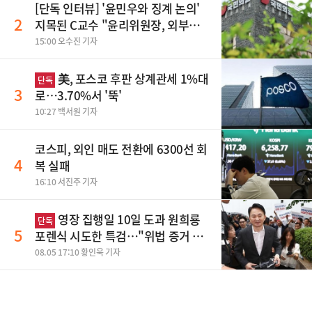
[단독 인터뷰] '윤민우와 징계 논의'
2
지목된 C교수 "윤리위원장, 외부와
논의 잘못된 행위"
15:00 오수진 기자
美, 포스코 후판 상계관세 1%대
단독
3
로…3.70%서 '뚝'
10:27 백서원 기자
코스피, 외인 매도 전환에 6300선 회
4
복 실패
16:10 서진주 기자
영장 집행일 10일 도과 원희룡
단독
5
포렌식 시도한 특검…"위법 증거 수
집" 지적
08.05 17:10 황인욱 기자