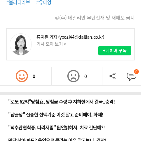
#블러디러브
#유태양
©(주) 데일리안 무단전재 및 재배포 금지
류지윤 기자
(yoozi44@dailian.co.kr)
기사 모아 보기 >
+네이버 구독
0
0
0