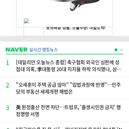
실시간 랭킹뉴스
1
[데일리안 오늘뉴스 종합] 축구협회 외국인 심판에 성
접대 의혹, 李대통령 20대 지지율 하락 의식했나, 삼전
닉스 올인은 금물, SK하이닉스 프리마켓 시초가 논란
재점화, 김민석 "과반 승리 가능성 99%" 등
2
"오세훈이 주택 공급 않아" "입법과정에 반영"…민주
당의 부동산 세제개편 해법은
3
美 원정출산 전면 차단…트럼프, '출생시민권 금지' 행
정명령 서명