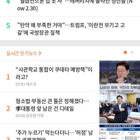
4
“월급만으론 집 못 사”…레버리지에 올라탄 청년들 [N
ow 2.30]
5
"탄약 왜 부족한 거야"…트럼프, '이란전 무기고 고
갈'에 국방장관 질책
실시간 인기뉴스
●
●
“사관학교 통합이 쿠데타 예방책”이
1
라고?
07:01 데스크
형소법·부동산 큰 틀은 정해졌다…
2
李대통령 앞 남은 건 디테일
05:00 김수현 기자
'주가 누르기' 막는다더니…'허점' 남
3
긴 세제개편안