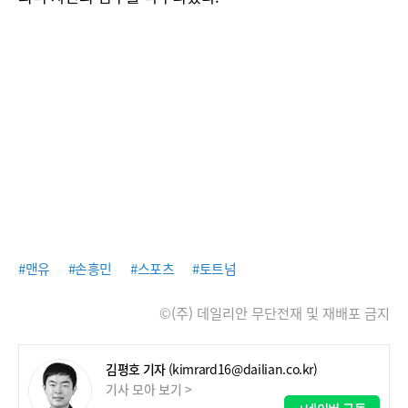
#맨유
#손흥민
#스포츠
#토트넘
©(주) 데일리안 무단전재 및 재배포 금지
김평호 기자
(kimrard16@dailian.co.kr)
기사 모아 보기 >