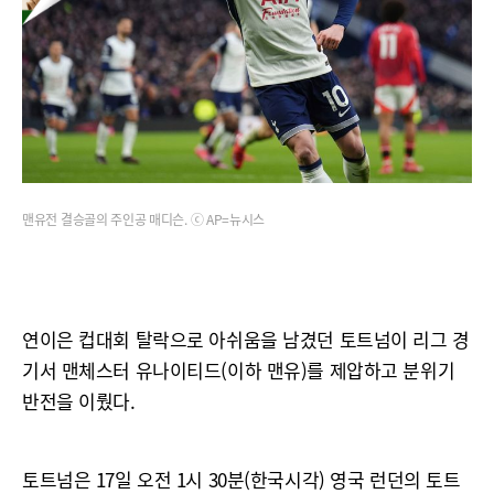
맨유전 결승골의 주인공 매디슨. ⓒ AP=뉴시스
연이은 컵대회 탈락으로 아쉬움을 남겼던 토트넘이 리그 경
기서 맨체스터 유나이티드(이하 맨유)를 제압하고 분위기
반전을 이뤘다.
토트넘은 17일 오전 1시 30분(한국시각) 영국 런던의 토트