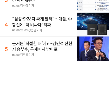
07:06 김하랑 기자
"삼성·SK보다 싸게 달라"…애플, 中
4
창신에 '더 비싸다' 퇴짜
08.06 23:03 정인균 기자
근거는 '적절한 때'에?…김민석 신천
5
지 승부수, 공세에서 방어로
06:00 김주혜 기자