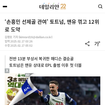
‘손흥민 선제골 관여’ 토트넘, 맨유 꺾고 12위
로 도약
김평호 기자 (kimrard16@dailian.co.kr)
입력 2025.02.17 03:26
수정 2025.02.17 05:02
전반 13분 부상서 복귀한 매디슨 결승골
토트넘은 맨유 상대로 EPL 출범 이후 첫 더블
X