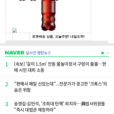
실시간 랭킹뉴스
1
[속보] '길이 1.5m' 안동 물놀이장서 구렁이 출몰…한
때 시민 대피 소동
2
"편해서 매일 신었는데"...전문가가 경고한 '크록스'의
숨은 위험
3
송영길·김민석, '조희대 탄핵' 외치자…與법사위원들
"즉시 대법관 제청하라"