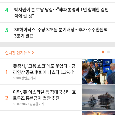
4
박지원이 본 호남 당심…"李대통령과 1년 함께한 김민
석에 갈 것"
5
SK하이닉스, 주당 375원 분기배당…추가 주주환원책
3분기 발표
실시간 인기뉴스
●
●
美증시, '고용 쇼크'에도 웃었다…금
1
리인상 공포 후퇴에 나스닥 1.3%↑
05:00 정인균 기자
이란, 美·이스라엘 등 적대국 선박 호
2
르무즈 통행금지 법안 추진
08.07 20:23 김규환 기자