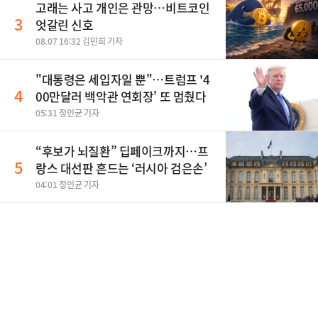
고래는 사고 개인은 관망…비트코인
3
엇갈린 신호
08.07 16:32 김민희 기자
"대통령은 세입자일 뿐"…트럼프 '4
4
00만달러 백악관 연회장' 또 멈췄다
05:31 정인균 기자
“후보가 뇌질환” 딥페이크까지…프
5
랑스 대선판 흔드는 ‘러시아 검은손’
04:01 정인균 기자