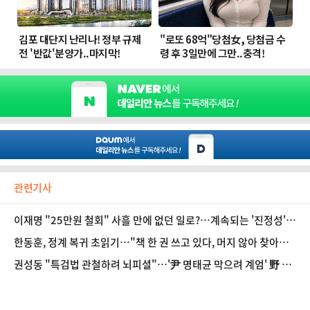
관련기사
이재명 "25만원 철회" 사흘 만에 없던 일로?…계속되는 '진정성'
논란
한동훈, 정계 복귀 초읽기…"책 한 권 쓰고 있다, 머지 않아 찾아뵐
것"
권성동 "특검법 관철하려 뇌피셜"…'尹 명태균 막으려 계엄' 野 주
장 반박