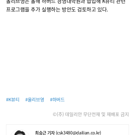
올리브영은 올해 하버드 경영대학원과 협업해 K뷰티 관련
프로그램을 추가 실행하는 방안도 검토하고 있다.
#K뷰티
#올리브영
#하버드
©(주) 데일리안 무단전재 및 재배포 금지
최승근 기자
(csk3480@dailian.co.kr)