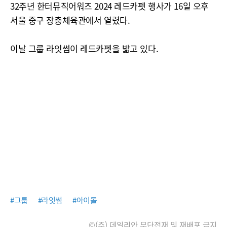
32주년 한터뮤직어워즈 2024 레드카펫 행사가 16일 오후
서울 중구 장충체육관에서 열렸다.
이날 그룹 라잇썸이 레드카펫을 밟고 있다.
#그룹
#라잇썸
#아이돌
©(주) 데일리안 무단전재 및 재배포 금지