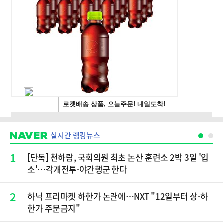
실시간 랭킹뉴스
1
[단독] 천하람, 국회의원 최초 논산 훈련소 2박 3일 '입
소'…각개전투·야간행군 한다
2
하닉 프리마켓 하한가 논란에…NXT "12일부터 상·하
한가 주문금지"