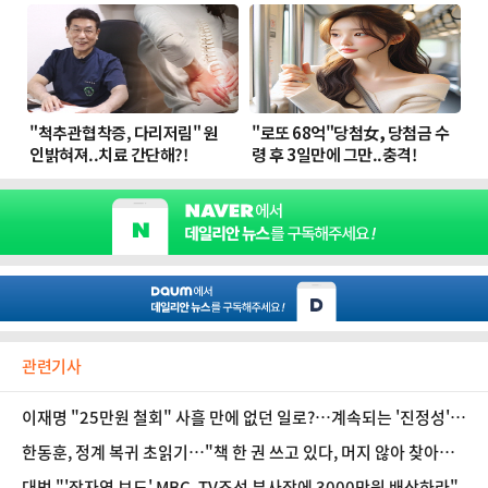
관련기사
이재명 "25만원 철회" 사흘 만에 없던 일로?…계속되는 '진정성'
논란
한동훈, 정계 복귀 초읽기…"책 한 권 쓰고 있다, 머지 않아 찾아뵐
것"
대법 "'장자연 보도' MBC, TV조선 부사장에 3000만원 배상하라"