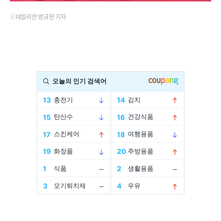
ⓒ데일리안 방규현 기자