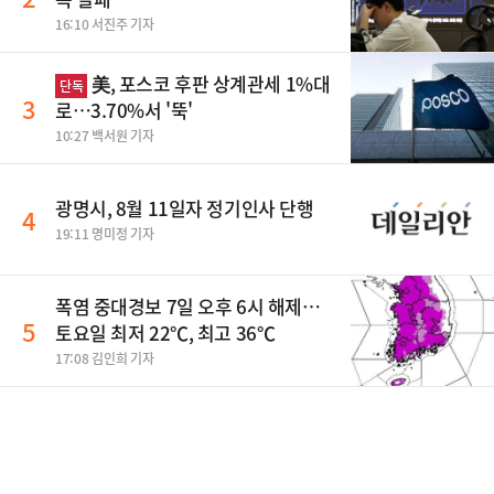
16:10 서진주 기자
美, 포스코 후판 상계관세 1%대
단독
3
로…3.70%서 '뚝'
10:27 백서원 기자
광명시, 8월 11일자 정기인사 단행
4
19:11 명미정 기자
폭염 중대경보 7일 오후 6시 해제…
5
토요일 최저 22℃, 최고 36℃
17:08 김인희 기자