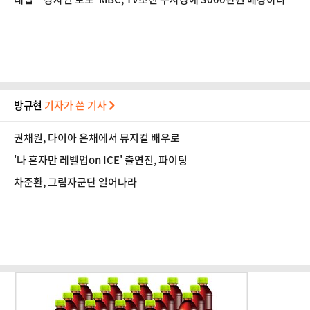
방규현
기자가 쓴 기사
권채원, 다이아 은채에서 뮤지컬 배우로
'나 혼자만 레벨업on ICE' 출연진, 파이팅
차준환, 그림자군단 일어나라