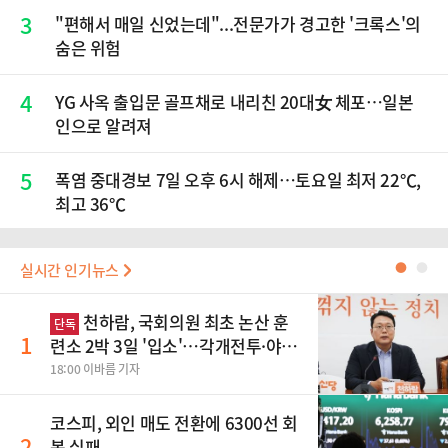
3
"편해서 매일 신었는데"...전문가가 경고한 '크록스'의
숨은 위험
4
YG 사옥 출입문 골프채로 내리친 20대女 체포…일본
인으로 알려져
5
폭염 중대경보 7일 오후 6시 해제…토요일 최저 22℃,
최고 36℃
실시간 인기뉴스
●
●
천하람, 국회의원 최초 논산 훈
단독
1
련소 2박 3일 '입소'…각개전투·야간
행군 한다
18:00 이바름 기자
코스피, 외인 매도 전환에 6300선 회
2
복 실패