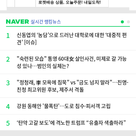
실시간 랭킹뉴스
1
신동엽의 ‘농담’으로 드러난 대학로에 대한 ‘대중적 편
견’ [이슈]
2
"숙련된 모습" 통영 60대女 살인사건, 미제로 갈 가능
성 있나…범인의 실체는?
3
"정청래, 李 모욕에 침묵" vs "금도 넘지 말라"…친명-
친청 최고위원 후보, 제주서 격돌
4
강원 동해안 '물폭탄'…도로 침수·피서객 고립
5
‘탄약 고갈 보도’에 격노한 트럼프 “유출자 색출하라”