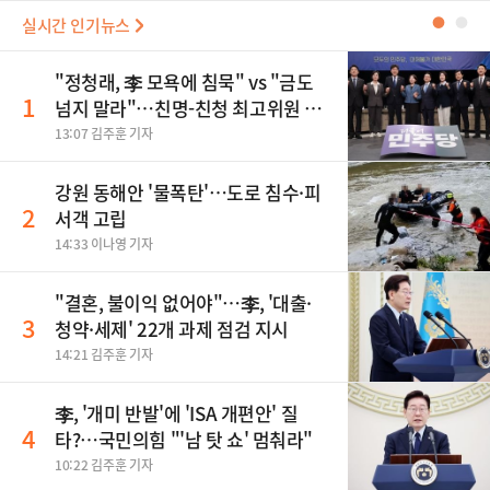
실시간 인기뉴스
●
●
"정청래, 李 모욕에 침묵" vs "금도
1
넘지 말라"…친명-친청 최고위원 후
보, 제주서 격돌
13:07 김주훈 기자
강원 동해안 '물폭탄'…도로 침수·피
2
서객 고립
14:33 이나영 기자
"결혼, 불이익 없어야"…李, '대출·
3
청약·세제' 22개 과제 점검 지시
14:21 김주훈 기자
李, '개미 반발'에 'ISA 개편안' 질
4
타?…국민의힘 "'남 탓 쇼' 멈춰라"
10:22 김주훈 기자