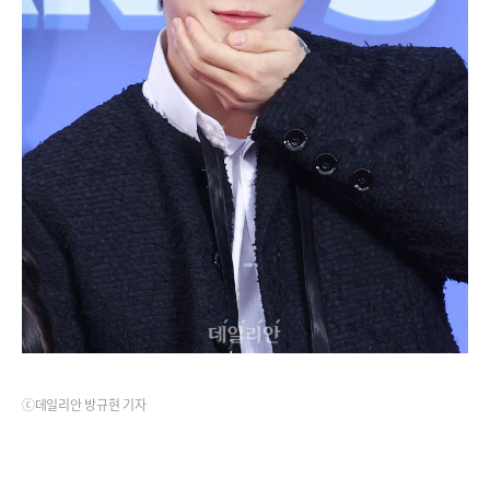
ⓒ데일리안 방규현 기자