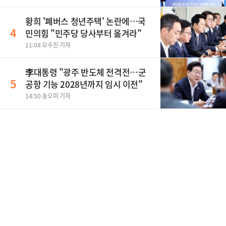
황희 '폐버스 청년주택' 논란에…국
4
민의힘 "민주당 당사부터 옮겨라"
11:08 오수진 기자
李대통령 "광주 반도체 전격전…군
5
공항 기능 2028년까지 임시 이전"
14:50 송오미 기자