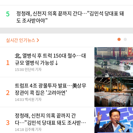
5
정청래, 신천지 의혹 끝까지 간다…"김민석 당대표 돼
도 조사받아야"
실시간 인기뉴스
●
●
北, 열병식 후 트럭 150대 철수…대
1
규모 열병식 가능성↓
15:00 민단비 기자
트럼프 4조 광물투자 발표…美상무
2
장관이 콕 집은 '고려아연'
14:03 백서원 기자
정청래, 신천지 의혹 끝까지 간
3
다…"김민석 당대표 돼도 조사받아
야"
14:18 김주혜 기자