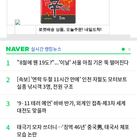
실시간 랭킹뉴스
1
"8월에 웬 19도?"...'이날' 서울 아침 기온 뚝 떨어진다
2
[속보] '연락 두절 11시간 만에' 인천 자월도 모터보트
실종 낚시객 3명, 전원 구조
3
'9·11 테러 예언' 바바 반가, 외계인 접촉·제3차 세계
대전도 맞을까
4
태극기 모자 쓰더니…‘징역 46년’ 중국男, 태국서 체포
모습 논란