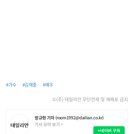
#가수
#김재중
#배우
©(주) 데일리안 무단전재 및 재배포 금지
방규현 기자
(room1992@dailian.co.kr)
기사 모아 보기 >
+네이버 구독