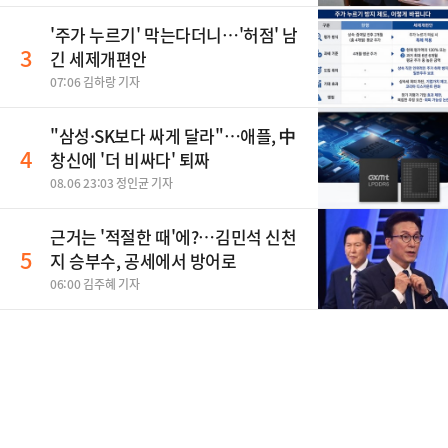
'주가 누르기' 막는다더니…'허점' 남
3
긴 세제개편안
07:06 김하랑 기자
"삼성·SK보다 싸게 달라"…애플, 中
4
창신에 '더 비싸다' 퇴짜
08.06 23:03 정인균 기자
근거는 '적절한 때'에?…김민석 신천
5
지 승부수, 공세에서 방어로
06:00 김주혜 기자