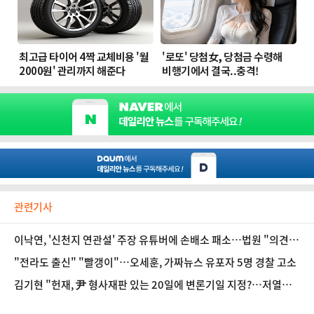
관련기사
이낙연, '신천지 연관설' 주장 유튜버에 손배소 패소…법원 "의견
표명"
"전라도 출신" "빨갱이"…오세훈, 가짜뉴스 유포자 5명 경찰 고소
김기현 "헌재, 尹 형사재판 있는 20일에 변론기일 지정?…저열한
반칙"