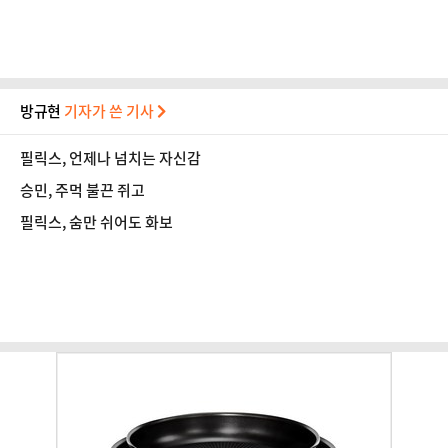
방규현
기자가 쓴 기사
필릭스, 언제나 넘치는 자신감
승민, 주먹 불끈 쥐고
필릭스, 숨만 쉬어도 화보