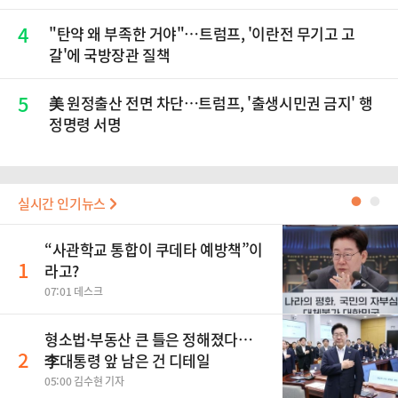
4
"탄약 왜 부족한 거야"…트럼프, '이란전 무기고 고
갈'에 국방장관 질책
5
美 원정출산 전면 차단…트럼프, '출생시민권 금지' 행
정명령 서명
실시간 인기뉴스
●
●
“사관학교 통합이 쿠데타 예방책”이
1
라고?
07:01 데스크
형소법·부동산 큰 틀은 정해졌다…
2
李대통령 앞 남은 건 디테일
05:00 김수현 기자