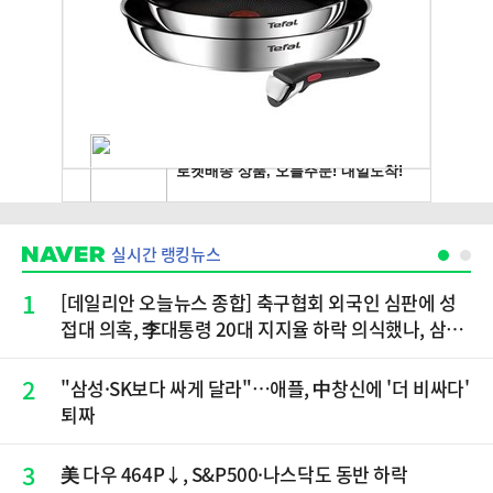
실시간 랭킹뉴스
1
[데일리안 오늘뉴스 종합] 축구협회 외국인 심판에 성
접대 의혹, 李대통령 20대 지지율 하락 의식했나, 삼전
닉스 올인은 금물, SK하이닉스 프리마켓 시초가 논란
재점화, 김민석 "과반 승리 가능성 99%" 등
2
"삼성·SK보다 싸게 달라"…애플, 中창신에 '더 비싸다'
퇴짜
3
美 다우 464P↓, S&P500·나스닥도 동반 하락