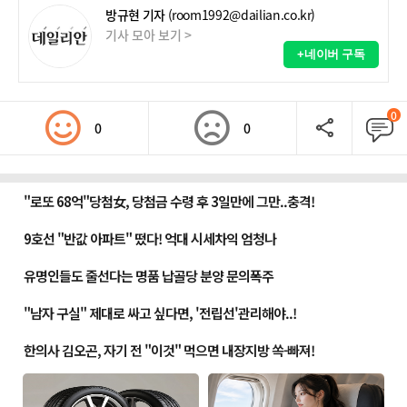
방규현 기자
(room1992@dailian.co.kr)
기사 모아 보기 >
+네이버 구독
0
0
0