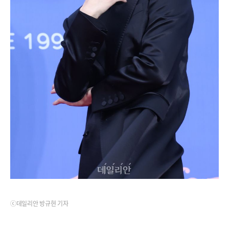
ⓒ데일리안 방규현 기자