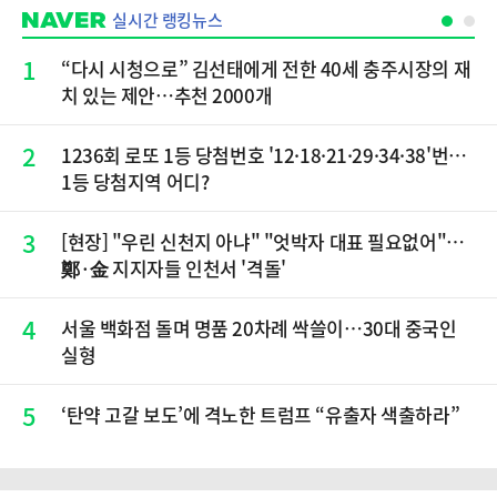
실시간 랭킹뉴스
1
“다시 시청으로” 김선태에게 전한 40세 충주시장의 재
치 있는 제안…추천 2000개
2
1236회 로또 1등 당첨번호 '12·18·21·29·34·38'번…
1등 당첨지역 어디?
3
[현장] "우린 신천지 아냐" "엇박자 대표 필요없어"…
鄭·金 지지자들 인천서 '격돌'
4
서울 백화점 돌며 명품 20차례 싹쓸이…30대 중국인
실형
5
‘탄약 고갈 보도’에 격노한 트럼프 “유출자 색출하라”