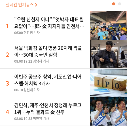
실시간 인기뉴스
●
●
"우린 신천지 아냐" "엇박자 대표 필
1
요없어"…鄭·金 지지자들 인천서
'격돌'
06:00 허찬영 기자
서울 백화점 돌며 명품 20차례 싹쓸
2
이…30대 중국인 실형
08.08 17:22 김남하 기자
이번주 공모주 청약, 기도산업·니어
3
스랩·해치텍 3개사
00:10 강현태 기자
김민석, 제주·인천서 정청래 누르고
4
1위…누적 결과도 金 선두
08.08 19:33 허찬영 기자