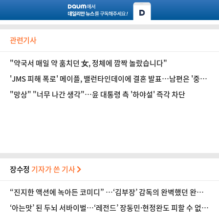
관련기사
"약국서 매일 약 훔치던 女, 정체에 깜짝 놀랐습니다"
'JMS 피해 폭로' 메이플, 밸런타인데이에 결혼 발표…남편은 '중화
권 스타'
"망상" "너무 나간 생각"…윤 대통령 측 '하야설' 즉각 차단
장수정
기자가 쓴 기사
“진지한 액션에 녹아든 코미디” …‘김부장’ 감독의 완벽했던 완급
조절 [인터뷰]
‘아는맛’ 된 두뇌 서바이벌…‘레전드’ 장동민·현정완도 피할 수 없
는 과제 [방송 뷰]