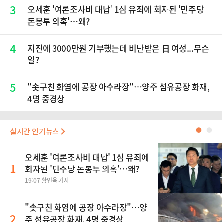
3
오세훈 '여론조사비 대납' 1심 유죄에 회자된 '민주당
돈봉투 의혹'…왜?
4
지진에 3000만원 기부했는데 비난받은 日 여성...무슨
일?
5
"솟구친 화염에 공장 아수라장"…양주 섬유공장 화재,
4명 중경상
실시간 인기뉴스
●
●
오세훈 '여론조사비 대납' 1심 유죄에
1
회자된 '민주당 돈봉투 의혹'…왜?
19:07 황인욱 기자
"솟구친 화염에 공장 아수라장"…양
2
주 섬유공장 화재, 4명 중경상