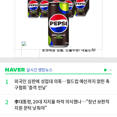
실시간 랭킹뉴스
1
외국인 심판에 성접대 의혹…월드컵 예선까지 얽힌 축
구협회 '충격 민낯’
2
李대통령, 20대 지지율 하락 의식했나…"청년 보편적
지원 문턱 낮춰야"