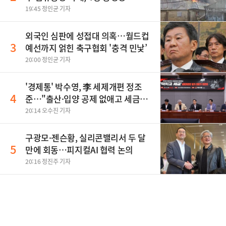
19:45 정인균 기자
외국인 심판에 성접대 의혹…월드컵
3
예선까지 얽힌 축구협회 '충격 민낯’
20:00 정인균 기자
'경제통' 박수영, 李 세제개편 정조
4
준…"출산·입양 공제 없애고 세금폭
탄"
20:14 오수진 기자
구광모-젠슨황, 실리콘밸리서 두 달
5
만에 회동…피지컬AI 협력 논의
20:16 정진주 기자