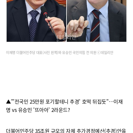
이재명 더불어민주당 대표(사진 왼쪽)와 유승민 국민의힘 전 의원 ⓒ데일리안
▲"'전국민 25만원 포기할테니 추경' 호떡 뒤집듯"…이재
명 vs 유승민 '뜨아아' 2라운드?
더불어민주당 35조원 규모의 자체 추가경정예산(추경)안을