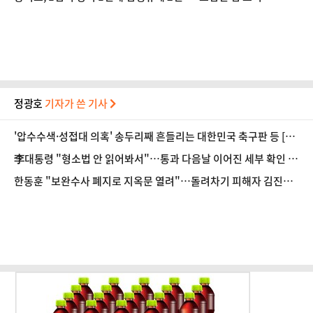
정광호
기자가 쓴 기사
'압수수색·성접대 의혹' 송두리째 흔들리는 대한민국 축구판 등 [8/
7(금) 데일리안 출근길 뉴스]
李대통령 "형소법 안 읽어봐서"…통과 다음날 이어진 세부 확인 작
업(종합) 등 [8/6(목) 데일리안 출근길 뉴스]
한동훈 "보완수사 폐지로 지옥문 열려"…돌려차기 피해자 김진주
"누굴 위한 법인가"(종합) 등 [8/5(수) 데일리안 출근길 뉴스]