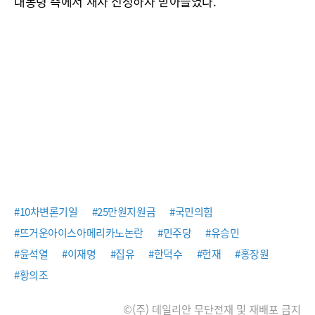
대통령 측에서 재차 신청하자 받아들였다.
#10차변론기일
#25만원지원금
#국민의힘
#뜨거운아이스아메리카노논란
#민주당
#유승민
#윤석열
#이재명
#집유
#한덕수
#헌재
#홍장원
#황의조
©(주) 데일리안 무단전재 및 재배포 금지