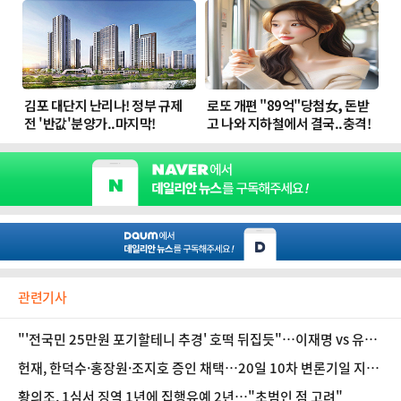
관련기사
"'전국민 25만원 포기할테니 추경' 호떡 뒤집듯"…이재명 vs 유승
민 '뜨아아' 2라운드?
헌재, 한덕수·홍장원·조지호 증인 채택…20일 10차 변론기일 지
정
황의조, 1심서 징역 1년에 집행유예 2년…"초범인 점 고려"