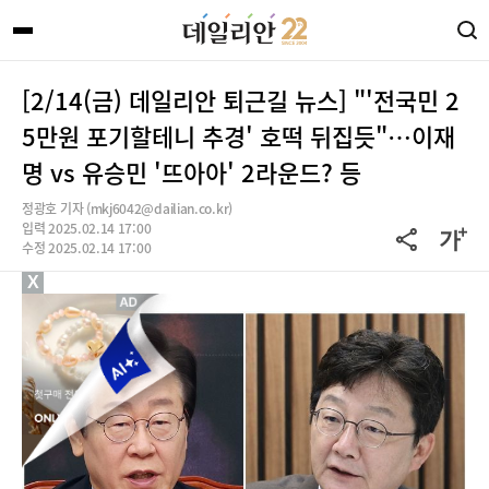
[2/14(금) 데일리안 퇴근길 뉴스] "'전국민 2
5만원 포기할테니 추경' 호떡 뒤집듯"…이재
명 vs 유승민 '뜨아아' 2라운드? 등
정광호 기자 (mkj6042@dailian.co.kr)
입력 2025.02.14 17:00
수정 2025.02.14 17:00
X