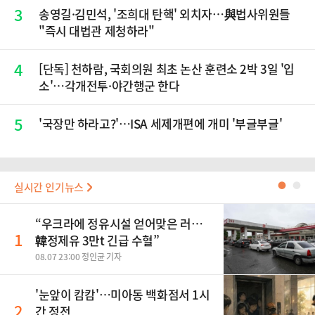
3
송영길·김민석, '조희대 탄핵' 외치자…與법사위원들
"즉시 대법관 제청하라"
4
[단독] 천하람, 국회의원 최초 논산 훈련소 2박 3일 '입
소'…각개전투·야간행군 한다
5
'국장만 하라고?'…ISA 세제개편에 개미 '부글부글'
실시간 인기뉴스
●
●
“우크라에 정유시설 얻어맞은 러…
1
韓정제유 3만t 긴급 수혈”
08.07 23:00 정인균 기자
'눈앞이 캄캄'…미아동 백화점서 1시
2
간 정전