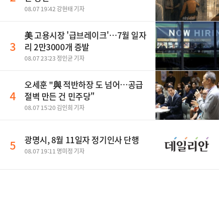
08.07 19:42 강현태 기자
美 고용시장 '급브레이크'…7월 일자
3
리 2만3000개 증발
08.07 23:23 정인균 기자
오세훈 "與 적반하장 도 넘어…공급
4
절벽 만든 건 민주당"
08.07 15:20 김인희 기자
광명시, 8월 11일자 정기인사 단행
5
08.07 19:11 명미정 기자