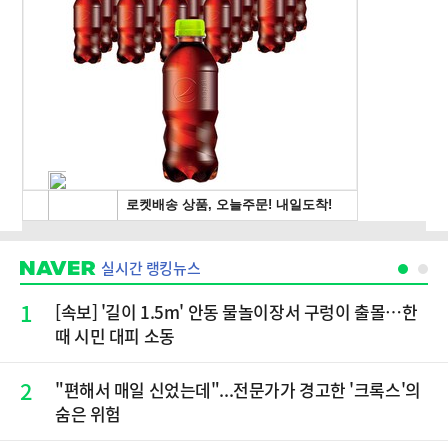
실시간 랭킹뉴스
1
[속보] '길이 1.5m' 안동 물놀이장서 구렁이 출몰…한
때 시민 대피 소동
2
"편해서 매일 신었는데"...전문가가 경고한 '크록스'의
숨은 위험