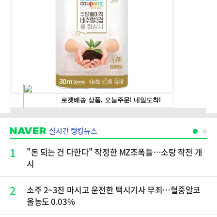
실시간 랭킹뉴스
1
"돈 되는 건 다한다" 작정한 MZ조폭들…소탕 작전 개
시
2
소주 2~3잔 마시고 운전한 택시기사 무죄…혈중알코
올농도 0.03%