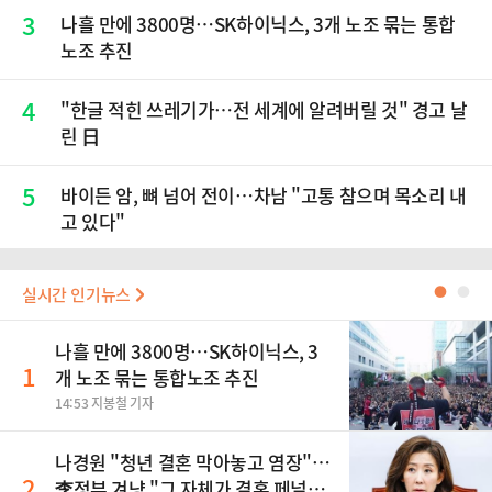
3
나흘 만에 3800명…SK하이닉스, 3개 노조 묶는 통합
노조 추진
4
"한글 적힌 쓰레기가…전 세계에 알려버릴 것" 경고 날
린 日
5
바이든 암, 뼈 넘어 전이…차남 "고통 참으며 목소리 내
고 있다"
실시간 인기뉴스
●
●
나흘 만에 3800명…SK하이닉스, 3
1
개 노조 묶는 통합노조 추진
14:53 지봉철 기자
나경원 "청년 결혼 막아놓고 염장"…
2
李정부 겨냥 "그 자체가 결혼 페널