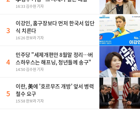
티"
16:33 김수현 기자
이강인, 홈구장보다 먼저 한국서 입단
3
식 치른다
16:26 한보라 기자
민주당 "세제개편안 8월말 정리…버
4
스하우스는 해프닝, 청년들께 송구"
14:50 김수현 기자
이란, 美에 '호르무즈 개방' 앞서 병력
5
철수 요구
15:58 한보라 기자