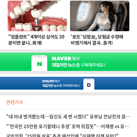
관련기사
"네 아내 벗겨봤는데…임신도 세 번 시켰다" 유부남 전남친의 끔찍
한 스토킹
"'전국민 25만원 포기할테니 추경' 호떡 뒤집듯"…이재명 vs 유승
민 '뜨아아' 2라운드?
국민의힘, '25만원 살포' 추경 재삽입에 "이재명 이젠 유턴?"