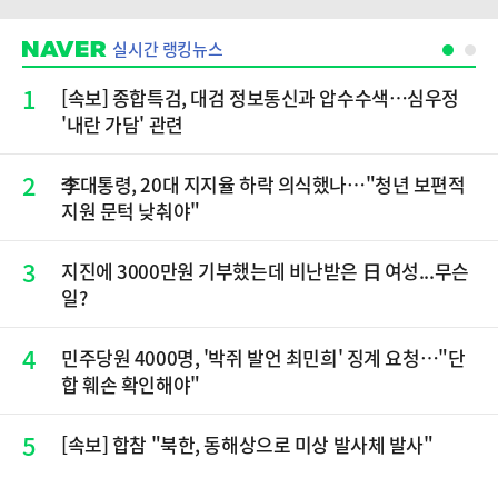
실시간 랭킹뉴스
1
[속보] 종합특검, 대검 정보통신과 압수수색…심우정
'내란 가담' 관련
2
李대통령, 20대 지지율 하락 의식했나…"청년 보편적
지원 문턱 낮춰야"
3
지진에 3000만원 기부했는데 비난받은 日 여성...무슨
일?
4
민주당원 4000명, '박쥐 발언 최민희' 징계 요청…"단
합 훼손 확인해야"
5
[속보] 합참 "북한, 동해상으로 미상 발사체 발사"