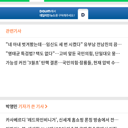
관련기사
"네 아내 벗겨봤는데…임신도 세 번 시켰다" 유부남 전남친의 끔찍
한 스토킹
"명태균 특검법? 택도 없다"…고비 앞둔 국민의힘, 단일대오 뭉친
다
가능성 커진 '3월초' 탄핵 결론…국민의힘·잠룡들, 헌재 압박 수위
최고조
박영민
기자가 쓴 기사
카사베르디 ‘레드와인비니거’, 신세계 홈쇼핑 론칭 방송에서 전량
매진