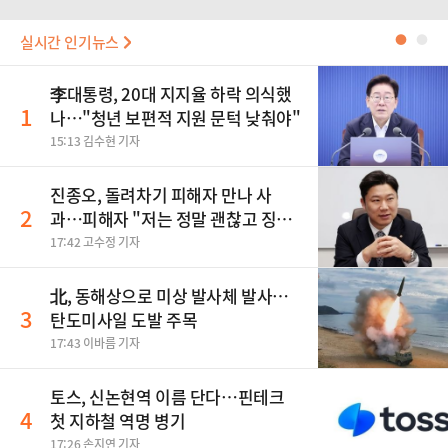
실시간 인기뉴스
●
●
李대통령, 20대 지지율 하락 의식했
1
나…"청년 보편적 지원 문턱 낮춰야"
15:13 김수현 기자
진종오, 돌려차기 피해자 만나 사
2
과…피해자 "저는 정말 괜찮고 징계
원치 않아"
17:42 고수정 기자
北, 동해상으로 미상 발사체 발사…
3
탄도미사일 도발 주목
17:43 이바름 기자
토스, 신논현역 이름 단다…핀테크
4
첫 지하철 역명 병기
17:26 손지연 기자