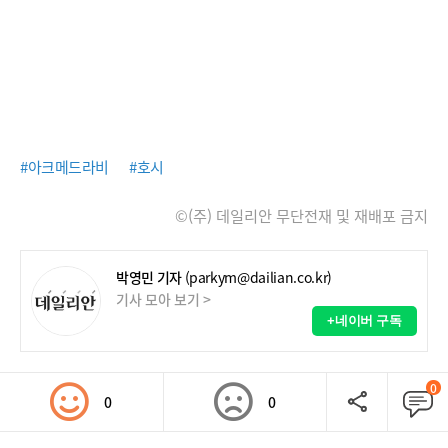
#아크메드라비
#호시
©(주) 데일리안 무단전재 및 재배포 금지
박영민 기자
(parkym@dailian.co.kr)
기사 모아 보기 >
+네이버 구독
0
0
0