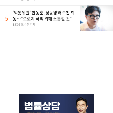
'외통위원' 한동훈, 정동영과 오찬 회
5
동…"오로지 국익 위해 소통할 것"
18:07 오수진 기자