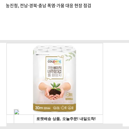
농진청, 전남·경북·충남 폭염·가뭄 대응 현장 점검