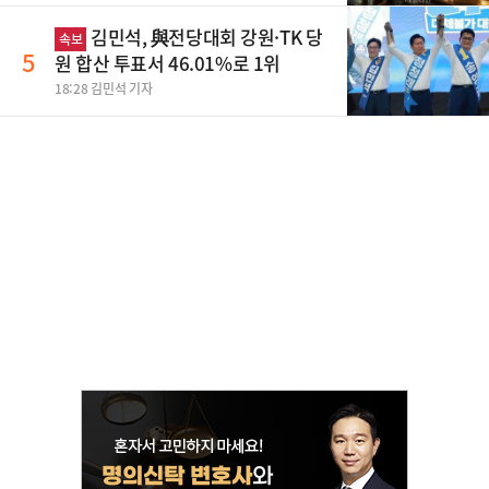
김민석, 與전당대회 강원·TK 당
속보
5
원 합산 투표서 46.01%로 1위
18:28 김민석 기자