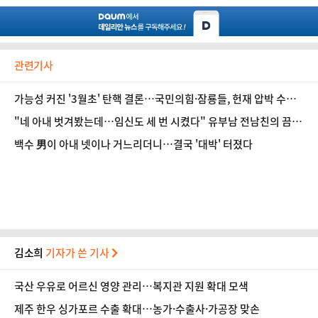
관련기사
가능성 커진 '3월초' 탄핵 결론…국민의힘·잠룡들, 헌재 압박 수위
최고조
"네 아내 벗겨봤는데…임신도 세 번 시켰다" 유부남 전남친의 끔찍
한 스토킹
백수 男이 아내 넷이나 거느리더니…결국 '대박' 터졌다
김소희
기자가 쓴 기사
국산 우유로 어르신 영양 관리…복지관 지원 확대 모색
제주 한우 싱가포르 수출 확대…농가·수출사·가공장 맞손