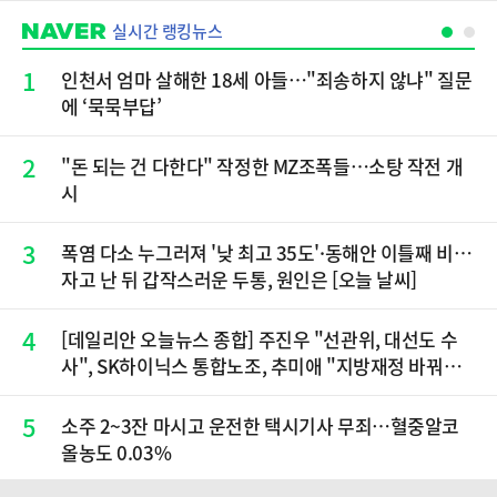
실시간 랭킹뉴스
1
인천서 엄마 살해한 18세 아들…"죄송하지 않냐" 질문
에 ‘묵묵부답’
2
"돈 되는 건 다한다" 작정한 MZ조폭들…소탕 작전 개
시
3
폭염 다소 누그러져 '낮 최고 35도'·동해안 이틀째 비…
자고 난 뒤 갑작스러운 두통, 원인은 [오늘 날씨]
4
[데일리안 오늘뉴스 종합] 주진우 "선관위, 대선도 수
사", SK하이닉스 통합노조, 추미애 "지방재정 바꿔
야", 세제개편 이달 정리 등
5
소주 2~3잔 마시고 운전한 택시기사 무죄…혈중알코
올농도 0.03%