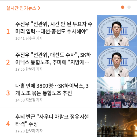
실시간 인기뉴스
●
●
주진우 "선관위, 시간 안 된 투표자 수
1
미리 입력…대선·총선도 수사해야"
16:41 김수현 기자
주진우 "선관위, 대선도 수사", SK하
2
이닉스 통합노조, 추미애 "지방재정
바꿔야", 세제개편 이달 정리 등
17:55 한보라 기자
나흘 만에 3800명…SK하이닉스, 3
3
개 노조 묶는 통합노조 추진
14:53 지봉철 기자
후티 반군 "사우디 아람코 정유시설
4
타격" 주장
17:23 한보라 기자