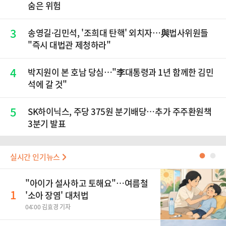
숨은 위험
3
송영길·김민석, '조희대 탄핵' 외치자…與법사위원들
"즉시 대법관 제청하라"
4
박지원이 본 호남 당심…"李대통령과 1년 함께한 김민
석에 갈 것"
5
SK하이닉스, 주당 375원 분기배당…추가 주주환원책
3분기 발표
실시간 인기뉴스
●
●
"아이가 설사하고 토해요"…여름철
1
'소아 장염' 대처법
04:00 김효경 기자