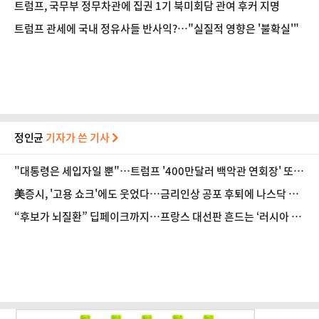
트럼프, 국무부 정무차관에 집권 1기 북미회담 관여 후커 지명
트럼프 관세에 국내 정유사들 반사익?…"실질적 영향은 '불확실'"
정인균
기자가 쓴 기사
"대통령은 세입자일 뿐"…트럼프 '400만달러 백악관 연회장' 또
멈췄다
美증시, '고용 쇼크'에도 웃었다…금리인상 공포 후퇴에 나스닥 1.
3%↑
“후보가 뇌질환” 딥페이크까지…프랑스 대선판 흔드는 ‘러시아 검
은손’