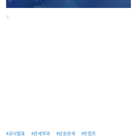
ⓒ
#공식발표
#관세부과
#상호관세
#트럼프