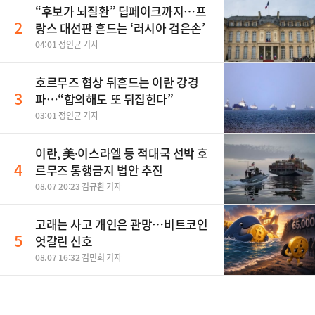
“후보가 뇌질환” 딥페이크까지…프
2
랑스 대선판 흔드는 ‘러시아 검은손’
04:01 정인균 기자
호르무즈 협상 뒤흔드는 이란 강경
3
파…“합의해도 또 뒤집힌다”
03:01 정인균 기자
이란, 美·이스라엘 등 적대국 선박 호
4
르무즈 통행금지 법안 추진
08.07 20:23 김규환 기자
고래는 사고 개인은 관망…비트코인
5
엇갈린 신호
08.07 16:32 김민희 기자