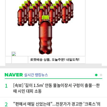
실시간 랭킹뉴스
1
[속보] '길이 1.5m' 안동 물놀이장서 구렁이 출몰…한
때 시민 대피 소동
2
"편해서 매일 신었는데"...전문가가 경고한 '크록스'의