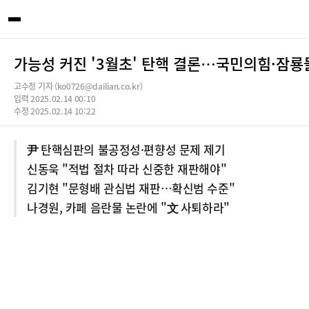
가능성 커진 '3월초' 탄핵 결론…국민의힘·잠룡
고수정 기자 (ko0726@dailian.co.kr)
입력 2025.02.14 00:10
수정 2025.02.14 10:22
尹 탄핵심판의 불공정성·편향성 문제 제기
신동욱 "적법 절차 따라 신중한 재판해야"
김기현 "문형배 관심법 재판…확신범 수준"
나경원, 카페 음란물 논란에 "文 사퇴하라"