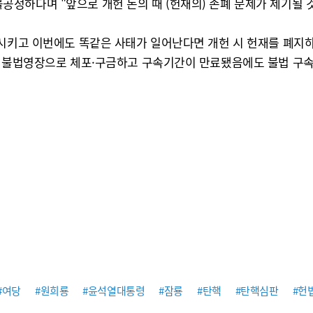
정하다며 "앞으로 개헌 논의 때 (헌재의) 존폐 문제가 제기될 
면시키고 이번에도 똑같은 사태가 일어난다면 개헌 시 헌재를 폐지하
워 불법영장으로 체포·구금하고 구속기간이 만료됐음에도 불법 구속
#여당
#원희룡
#윤석열대통령
#잠룡
#탄핵
#탄핵심판
#헌