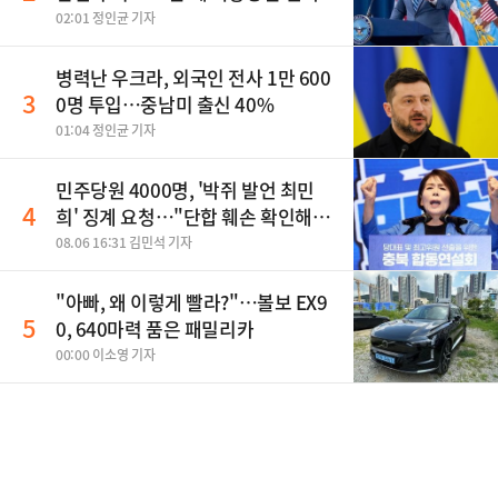
02:01 정인균 기자
병력난 우크라, 외국인 전사 1만 600
3
0명 투입…중남미 출신 40%
01:04 정인균 기자
민주당원 4000명, '박쥐 발언 최민
4
희' 징계 요청…"단합 훼손 확인해
야"
08.06 16:31 김민석 기자
"아빠, 왜 이렇게 빨라?"…볼보 EX9
5
0, 640마력 품은 패밀리카
00:00 이소영 기자