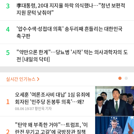
재점화, 김민석 "과반 승리 가능성 99%" 등
3
李대통령, 20대 지지율 하락 의식했나…"청년 보편적
지원 문턱 낮춰야"
4
'압수수색·성접대 의혹' 송두리째 흔들리는 대한민국
축구판
5
"약만으론 한계"…당뇨병 '시작' 막는 의사과학자의 도
전 [내일의 닥터]
실시간 인기뉴스
●
●
오세훈 '여론조사비 대납' 1심 유죄에
1
회자된 '민주당 돈봉투 의혹'…왜?
08.06 19:07 황인욱 기자
"탄약 왜 부족한 거야"…트럼프, '이
2
란전 무기고 고갈'에 국방장관 질책