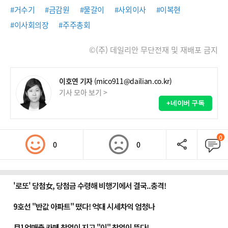
#거수기
#금감원
#물갈이
#사외이사
#이복현
#이사회의장
#주주총회
©(주) 데일리안 무단전재 및 재배포 금지
이호연 기자
(mico911@dailian.co.kr)
기사 모아 보기 >
+네이버 구독
0
0
0