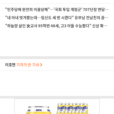
"민주당에 완전히 이용당해"…'국회 투입 계엄군' 707단장 면담한
성일종
"네 아내 벗겨봤는데…임신도 세 번 시켰다" 유부남 전남친의 끔찍
한 스토킹
"하늘양 살인 女교사 95학번 48세, 고3 아들 수능봤다" 신상 확산
파문
이호연
기자가 쓴 기사