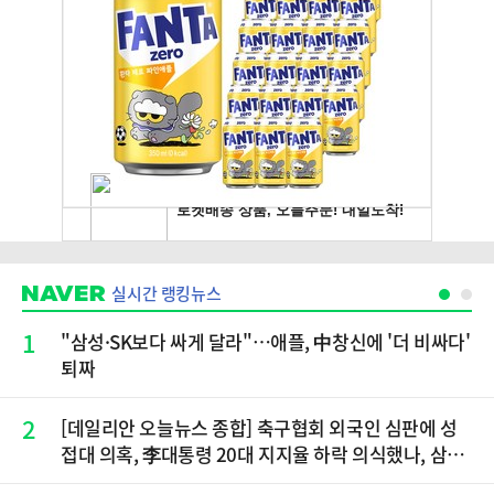
실시간 랭킹뉴스
1
"삼성·SK보다 싸게 달라"…애플, 中창신에 '더 비싸다'
퇴짜
2
[데일리안 오늘뉴스 종합] 축구협회 외국인 심판에 성
접대 의혹, 李대통령 20대 지지율 하락 의식했나, 삼전
닉스 올인은 금물, SK하이닉스 프리마켓 시초가 논란