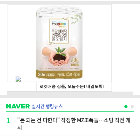
실시간 랭킹뉴스
1
"돈 되는 건 다한다" 작정한 MZ조폭들…소탕 작전 개
시