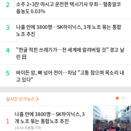
2
소주 2~3잔 마시고 운전한 택시기사 무죄…혈중알코
올농도 0.03%
3
나흘 만에 3800명…SK하이닉스, 3개 노조 묶는 통합
노조 추진
4
"한글 적힌 쓰레기가…전 세계에 알려버릴 것" 경고 날
린 日
5
바이든 암, 뼈 넘어 전이…차남 "고통 참으며 목소리 내
고 있다"
실시간 인기뉴스
●
●
나흘 만에 3800명…SK하이닉스, 3
1
개 노조 묶는 통합노조 추진
14:53 지봉철 기자