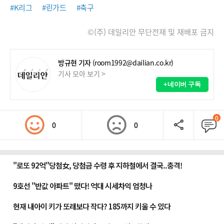
#K리그
#린가드
#축구
©(주) 데일리안 무단전재 및 재배포 금지
방규현 기자
(room1992@dailian.co.kr)
기사 모아 보기 >
+네이버 구독
0
0
0