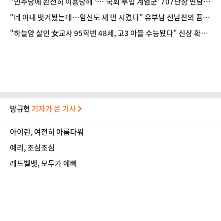
"민주당에 완전히 이용당해"…'국회 투입 계엄군' 707단장 면담한
성일종
"네 아내 벗겨봤는데…임신도 세 번 시켰다" 유부남 전남친의 끔찍
한 스토킹
"하늘양 살인 女교사 95학번 48세, 고3 아들 수능봤다" 신상 확산
파문
방규현
기자가 쓴 기사
아이린, 여전히 아름다워
예리, 조심조심
레드벨벳, 모두가 예뻐