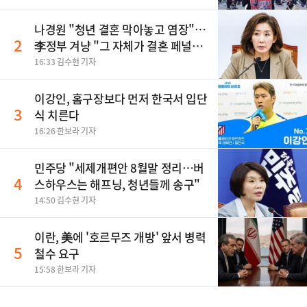
나경원 "청년 결혼 막아놓고 염장"…
2
李정부 겨냥 "그 자체가 결혼 페널
티"
16:33 김수현 기자
이강인, 홈구장보다 먼저 한국서 입단
3
식 치른다
16:26 한보라 기자
민주당 "세제개편안 8월말 정리…버
4
스하우스는 해프닝, 청년들께 송구"
14:50 김수현 기자
이란, 美에 '호르무즈 개방' 앞서 병력
5
철수 요구
15:58 한보라 기자