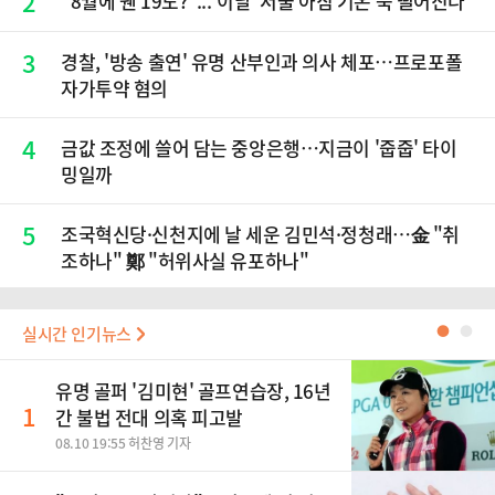
2
"8월에 웬 19도?"...'이날' 서울 아침 기온 뚝 떨어진다
3
경찰, '방송 출연' 유명 산부인과 의사 체포…프로포폴
자가투약 혐의
4
금값 조정에 쓸어 담는 중앙은행…지금이 '줍줍' 타이
밍일까
5
조국혁신당·신천지에 날 세운 김민석·정청래…金 "취
조하나" 鄭 "허위사실 유포하나"
실시간 인기뉴스
●
●
유명 골퍼 '김미현' 골프연습장, 16년
1
간 불법 전대 의혹 피고발
08.10 19:55 허찬영 기자