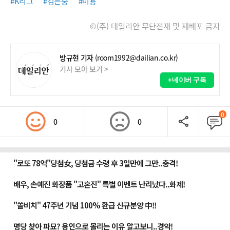
#K리그
#김은중
#이용
©(주) 데일리안 무단전재 및 재배포 금지
방규현 기자
(room1992@dailian.co.kr)
기사 모아 보기 >
+네이버 구독
0
0
0