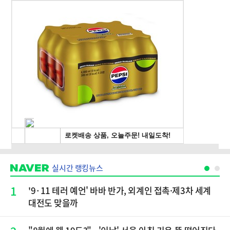
실시간 랭킹뉴스
1
'9·11 테러 예언' 바바 반가, 외계인 접촉·제3차 세계
대전도 맞을까