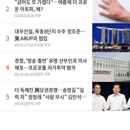
"긁어도 또 가렵다"…여름에 더 괴로
2
운 아토피, 왜?
04:00 김효경 기자
대우건설, 목동8단지 수주 정조준…
3
英 ARUP과 협업
08.10 17:52 이수현 기자
경찰, '방송 출연' 유명 산부인과 의사
4
체포…프로포폴 자가투약 혐의
08.10 16:20 진현우 기자
더 독해진 與당권경쟁…송영길 "실
5
력 차" 정청래 "사람 무시" 김민석
"취조하나"(종합)
00:00 김민석 기자