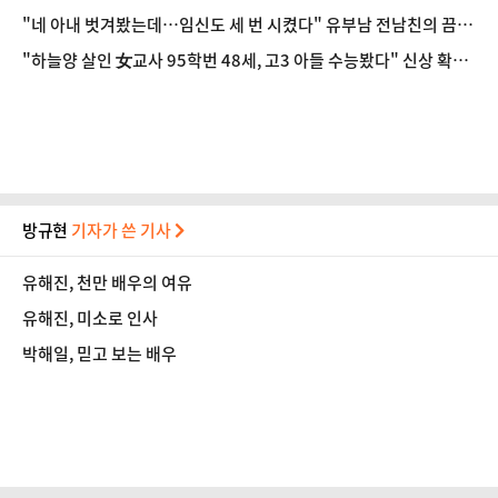
성일종
"네 아내 벗겨봤는데…임신도 세 번 시켰다" 유부남 전남친의 끔찍
한 스토킹
"하늘양 살인 女교사 95학번 48세, 고3 아들 수능봤다" 신상 확산
파문
방규현
기자가 쓴 기사
유해진, 천만 배우의 여유
유해진, 미소로 인사
박해일, 믿고 보는 배우