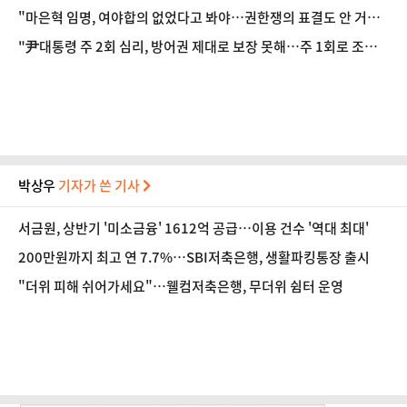
예상" [법조계에 물어보니 622]
"마은혁 임명, 여야합의 없었다고 봐야…권한쟁의 표결도 안 거쳐
흠결 명백" [법조계에 물어보니 620]
"尹대통령 주 2회 심리, 방어권 제대로 보장 못해…주 1회로 조정
해야" [법조계에 물어보니 621]
박상우
기자가 쓴 기사
서금원, 상반기 '미소금융' 1612억 공급…이용 건수 '역대 최대'
200만원까지 최고 연 7.7%…SBI저축은행, 생활파킹통장 출시
"더위 피해 쉬어가세요"…웰컴저축은행, 무더위 쉼터 운영