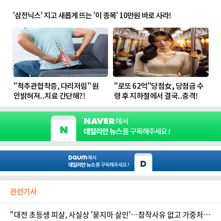
관련기사
"대전 초등생 피살, 사실상 '묻지마 살인'…참작사유 없고 가중처벌