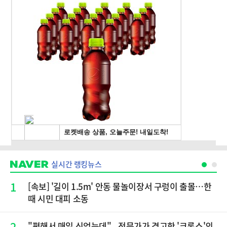
실시간 랭킹뉴스
1
[속보] '길이 1.5m' 안동 물놀이장서 구렁이 출몰…한
때 시민 대피 소동
2
"편해서 매일 신었는데"...전문가가 경고한 '크록스'의