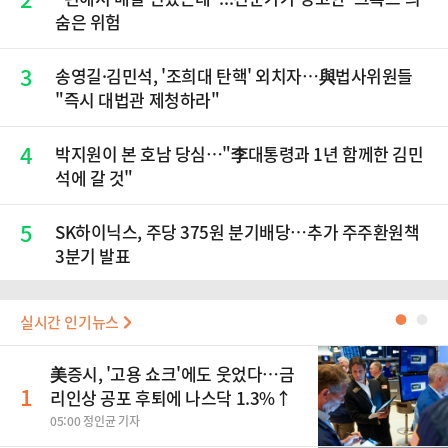
숨은 위험
3
송영길·김민석, '조희대 탄핵' 외치자…與법사위원들
"즉시 대법관 제청하라"
4
박지원이 본 호남 당심…"李대통령과 1년 함께한 김민
석에 갈 것"
5
SK하이닉스, 주당 375원 분기배당…추가 주주환원책
3분기 발표
실시간 인기뉴스
●
●
美증시, '고용 쇼크'에도 웃었다…금
1
리인상 공포 후퇴에 나스닥 1.3%↑
05:00 정인균 기자