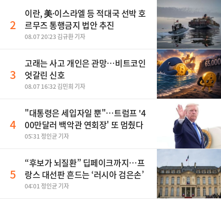
이란, 美·이스라엘 등 적대국 선박 호
2
르무즈 통행금지 법안 추진
08.07 20:23 김규환 기자
고래는 사고 개인은 관망…비트코인
3
엇갈린 신호
08.07 16:32 김민희 기자
"대통령은 세입자일 뿐"…트럼프 '4
4
00만달러 백악관 연회장' 또 멈췄다
05:31 정인균 기자
“후보가 뇌질환” 딥페이크까지…프
5
랑스 대선판 흔드는 ‘러시아 검은손’
04:01 정인균 기자