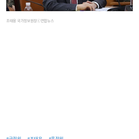
조태용 국가정보원장ⓒ연합뉴스
#국정원
#조태용
#홍정원