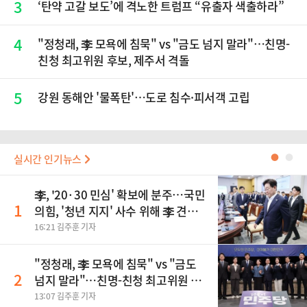
3
‘탄약 고갈 보도’에 격노한 트럼프 “유출자 색출하라”
4
"정청래, 李 모욕에 침묵" vs "금도 넘지 말라"…친명-
친청 최고위원 후보, 제주서 격돌
5
강원 동해안 '물폭탄'…도로 침수·피서객 고립
실시간 인기뉴스
●
●
李, '20·30 민심' 확보에 분주…국민
1
의힘, '청년 지지' 사수 위해 李 견제
사활
16:21 김주훈 기자
"정청래, 李 모욕에 침묵" vs "금도
2
넘지 말라"…친명-친청 최고위원 후
보, 제주서 격돌
13:07 김주훈 기자