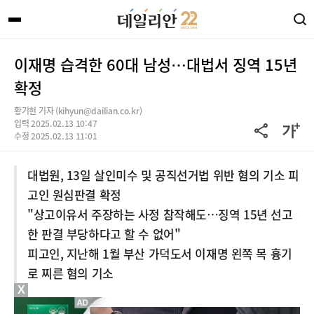
이재명 습격한 60대 남성…대법서 징역 15년
확정
황기현 기자 (kihyun@dailian.co.kr)
입력 2025.02.13 10:47
수정 2025.02.13 11:01
대법원, 13일 살인미수 및 공직선거법 위반 혐의 기소 피
고인 원심판결 확정
"상고이유서 주장하는 사정 참작해도…징역 15년 선고
한 판결 부당하다고 할 수 없어"
피고인, 지난해 1월 부산 가덕도서 이재명 왼쪽 목 흉기
로 찌른 혐의 기소
X