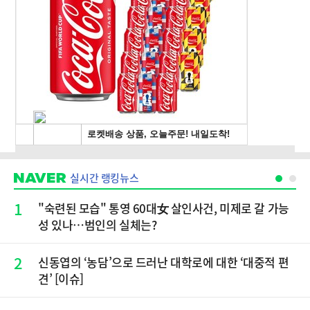
실시간 랭킹뉴스
1
"숙련된 모습" 통영 60대女 살인사건, 미제로 갈 가능
성 있나…범인의 실체는?
2
신동엽의 ‘농담’으로 드러난 대학로에 대한 ‘대중적 편
견’ [이슈]