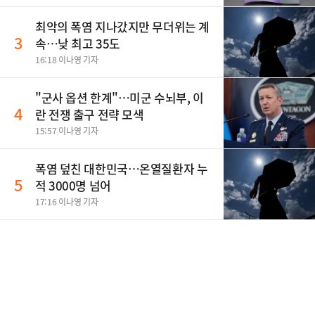
최악의 폭염 지나갔지만 무더위는 계
3
속…낮 최고 35도
16:18 이나영 기자
"군사 옵션 한계"…미군 수뇌부, 이
4
란 전쟁 출구 전략 모색
15:57 이나영 기자
폭염 덮친 대한민국…온열질환자 누
5
적 3000명 넘어
17:16 이나영 기자