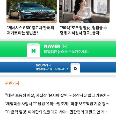
관련기사
"대전 초등생 피살, 사실상 '묻지마 살인'…참작사유 없고 가중처벌
예상" [법조계에 물어보니 622]
'체험학습 사망사고' 담임 유죄…법조계 "학생 보호책임 기준 강화
될 것"
"마은혁 임명, 여야합의 없었다고 봐야…권한쟁의 표결도 안 거쳐