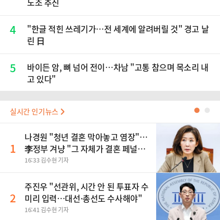
노조 추진
4
"한글 적힌 쓰레기가…전 세계에 알려버릴 것" 경고 날
린 日
5
바이든 암, 뼈 넘어 전이…차남 "고통 참으며 목소리 내
고 있다"
실시간 인기뉴스
●
●
나경원 "청년 결혼 막아놓고 염장"…
1
李정부 겨냥 "그 자체가 결혼 페널
티"
16:33 김수현 기자
주진우 "선관위, 시간 안 된 투표자 수
2
미리 입력…대선·총선도 수사해야"
16:41 김수현 기자