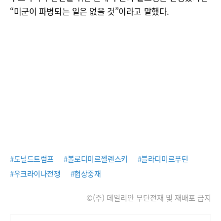
“미군이 파병되는 일은 없을 것”이라고 말했다.
#도널드트럼프
#볼로디미르젤렌스키
#블라디미르푸틴
#우크라이나전쟁
#협상중재
©(주) 데일리안 무단전재 및 재배포 금지