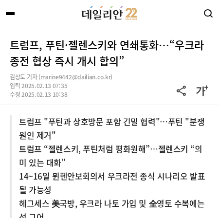
트럼프, 푸틴·젤렌스키와 연쇄통화…“우크라
종전 협상 즉시 개시 합의”
김상도 기자 (marine9442@dailian.co.kr)
입력 2025.02.13 07:35
수정 2025.02.13 10:38
트럼프 "푸틴과 상호방문 포함 긴밀 협력"…푸틴 "분쟁
원인 제거"
트럼프 “젤렌스키, 푸틴처럼 평화원해”…젤렌스키 “의
미 있는 대화”
14~16일 뮌헨안보회의서 우크라전 종식 시나리오 발표
될 가능성
헤그세스 美국방, 우크라 나토 가입 및 全영토 수복에는
선 그어