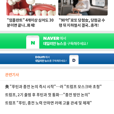
관련기사
美 "푸틴과 종전 논의 즉시 시작"…러 "트럼프 모스크바 초청"
트럼프, 2기 출범 후 푸틴과 첫 통화…"종전 방안 논의"
트럼프 "푸틴, 종전 노력 안하면 러에 고율 관세 및 제재"