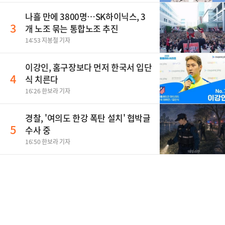
나흘 만에 3800명…SK하이닉스, 3
3
개 노조 묶는 통합노조 추진
14:53 지봉철 기자
이강인, 홈구장보다 먼저 한국서 입단
4
식 치른다
16:26 한보라 기자
경찰, '여의도 한강 폭탄 설치' 협박글
5
수사 중
16:50 한보라 기자