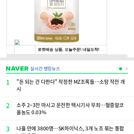
실시간 랭킹뉴스
1
"돈 되는 건 다한다" 작정한 MZ조폭들…소탕 작전 개
시
2
소주 2~3잔 마시고 운전한 택시기사 무죄…혈중알코
올농도 0.03%
3
나흘 만에 3800명…SK하이닉스, 3개 노조 묶는 통합