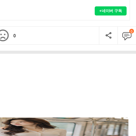
+네이버 구독
0
0