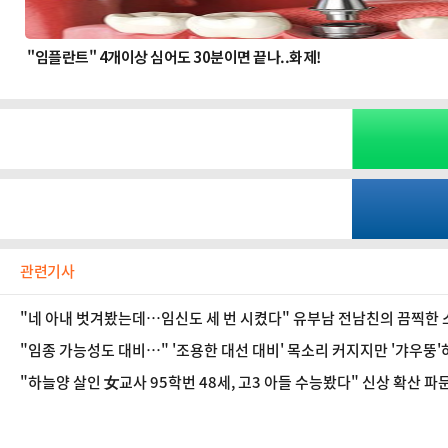
관련기사
"네 아내 벗겨봤는데…임신도 세 번 시켰다" 유부남 전남친의 끔찍한
"임종 가능성도 대비…" '조용한 대선 대비' 목소리 커지지만 '갸우뚱'하
"하늘양 살인 女교사 95학번 48세, 고3 아들 수능봤다" 신상 확산 파