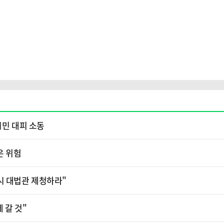
시민 대피 소동
은 위험
시 대법관 제청하라"
 갈 것"