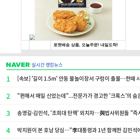
실시간 랭킹뉴스
1
[속보] '길이 1.5m' 안동 물놀이장서 구렁이 출몰…한때 
2
"편해서 매일 신었는데"...전문가가 경고한 '크록스'의 숨
3
송영길·김민석, '조희대 탄핵' 외치자…與법사위원들 "즉
4
박지원이 본 호남 당심…"李대통령과 1년 함께한 김민석에