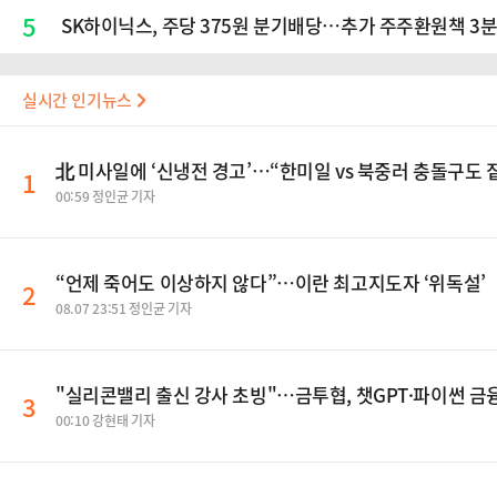
5
SK하이닉스, 주당 375원 분기배당…추가 주주환원책 3
실시간 인기뉴스
北 미사일에 ‘신냉전 경고’…“한미일 vs 북중러 충돌구도
1
00:59 정인균 기자
“언제 죽어도 이상하지 않다”…이란 최고지도자 ‘위독설’
2
08.07 23:51 정인균 기자
"실리콘밸리 출신 강사 초빙"…금투협, 챗GPT·파이썬 금
3
00:10 강현태 기자