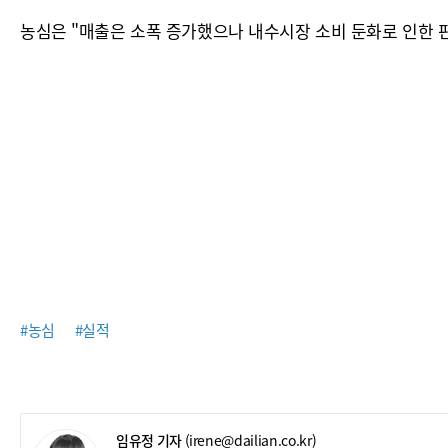
농심은 "매출은 소폭 증가했으나 내수시장 소비 둔화로 인한 판
#농심
#실적
임유정 기자
(irene@dailian.co.kr)