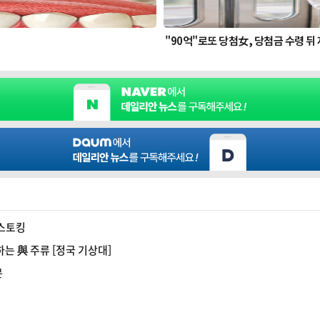
 스토킹
는 與 주류 [정국 기상대]
문