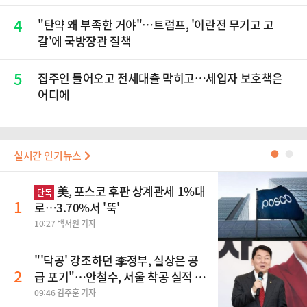
4
"탄약 왜 부족한 거야"…트럼프, '이란전 무기고 고
갈'에 국방장관 질책
5
집주인 들어오고 전세대출 막히고…세입자 보호책은
어디에
실시간 인기뉴스
●
●
美, 포스코 후판 상계관세 1%대
단독
1
로…3.70%서 '뚝'
10:27 백서원 기자
"'닥공' 강조하던 李정부, 실상은 공
2
급 포기"…안철수, 서울 착공 실적 미
달 비판
09:46 김주훈 기자