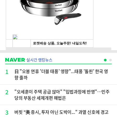
실시간 랭킹뉴스
1
日 "오봉 연휴 '더블 태풍' 영향"...태풍 '돌핀' 한국 영
향 줄까
2
"오세훈이 주택 공급 않아" "입법과정에 반영"…민주
당의 부동산 세제개편 해법은
3
버핏 "美 증시, 투자 아닌 도박이..." 과열 신호에 경고