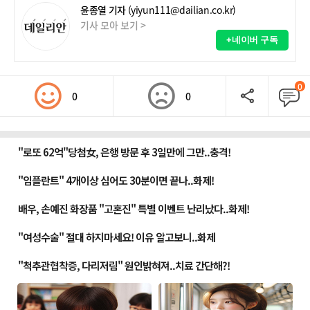
윤종열 기자
(yiyun111@dailian.co.kr)
기사 모아 보기 >
+네이버 구독
0
0
0