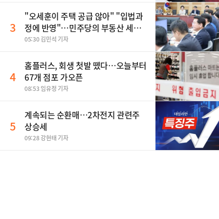
"오세훈이 주택 공급 않아" "입법과
3
정에 반영"…민주당의 부동산 세제
개편 해법은
05:30 김민석 기자
홈플러스, 회생 첫발 뗐다…오늘부터
4
67개 점포 가오픈
08:53 임유정 기자
계속되는 순환매…2차전지 관련주
5
상승세
09:28 강현태 기자