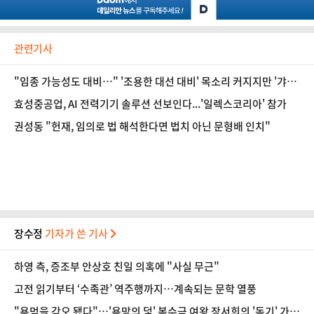
관련기사
"임종 가능성도 대비…" '조용한 대선 대비' 목소리 커지지만 '갸우
뚱'하는 與 주류 [정국 기상대]
효성중공업, AI 전력기기 솔루션 선보인다...'일렉스코리아' 참가
권성동 "헌재, 임의로 법 해석한다면 법치 아닌 문형배 인치"
장수정
기자가 쓴 기사
하영 측, 증조부 안상호 친일 의혹에 "사실 무근"
고전 읽기부터 ‘수족관’ 역주행까지…계속되는 문학 열풍
"욕먹을 각오 됐다"…'욕망의 덫' 복수극 여왕 장서희의 '독기' 가득