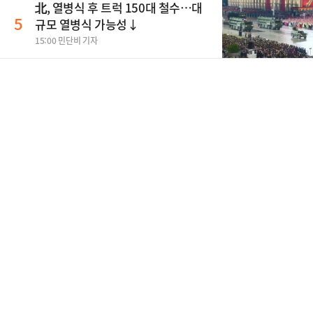
北, 열병식 후 트럭 150대 철수…대
5
규모 열병식 가능성↓
15:00 민단비 기자