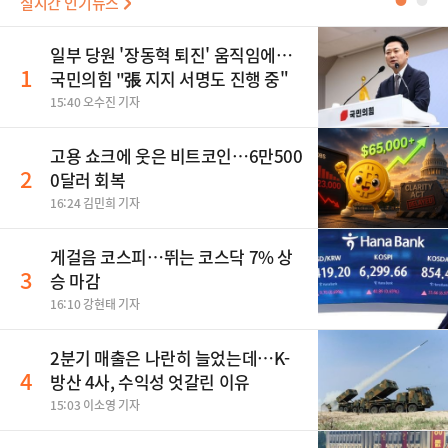
실시간 인기뉴스
●
●
일부 당원 '장동혁 퇴진' 움직임에…
1
국민의힘 "張 지지 서명도 진행 중"
15:40 오수진 기자
고용 쇼크에 웃은 비트코인…6만500
2
0달러 회복
16:24 김민희 기자
게걸음 코스피…뛰는 코스닥 7% 상
3
승 마감
16:10 강현태 기자
2분기 매출은 나란히 늘었는데…K-
4
방산 4사, 수익성 엇갈린 이유
15:03 이소영 기자