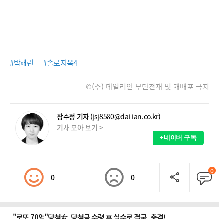
#박해린
#솔로지옥4
©(주) 데일리안 무단전재 및 재배포 금지
장수정 기자
(jsj8580@dailian.co.kr)
기사 모아 보기 >
+네이버 구독
0
0
0