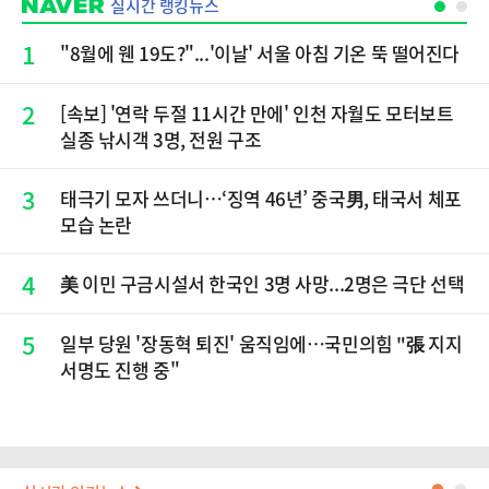
실시간 랭킹뉴스
1
"8월에 웬 19도?"...'이날' 서울 아침 기온 뚝 떨어진다
2
[속보] '연락 두절 11시간 만에' 인천 자월도 모터보트
실종 낚시객 3명, 전원 구조
3
태극기 모자 쓰더니…‘징역 46년’ 중국男, 태국서 체포
모습 논란
4
美 이민 구금시설서 한국인 3명 사망...2명은 극단 선택
5
일부 당원 '장동혁 퇴진' 움직임에…국민의힘 "張 지지
서명도 진행 중"