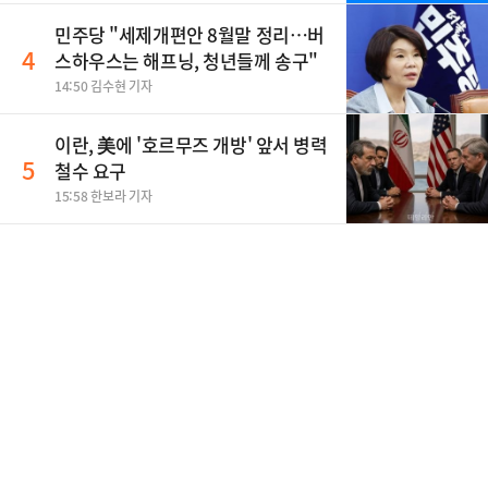
민주당 "세제개편안 8월말 정리…버
4
스하우스는 해프닝, 청년들께 송구"
14:50 김수현 기자
이란, 美에 '호르무즈 개방' 앞서 병력
5
철수 요구
15:58 한보라 기자