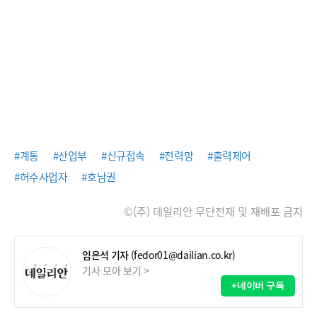
#계통
#산업부
#신규접속
#전력망
#출력제어
#허수사업자
#호남권
©(주) 데일리안 무단전재 및 재배포 금지
임은석 기자
(fedor01@dailian.co.kr)
기사 모아 보기 >
+네이버 구독