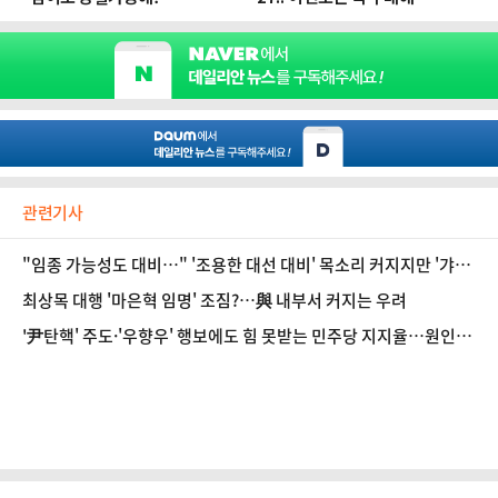
관련기사
"임종 가능성도 대비…" '조용한 대선 대비' 목소리 커지지만 '갸우
뚱'하는 與 주류 [정국 기상대]
최상목 대행 '마은혁 임명' 조짐?…與 내부서 커지는 우려
'尹탄핵' 주도·'우향우' 행보에도 힘 못받는 민주당 지지율…원인은
[정국 기상대]