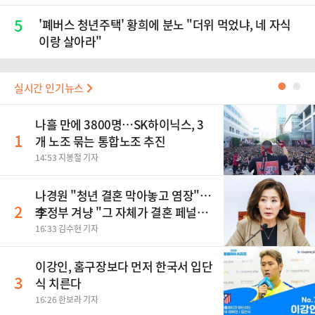
5
'폐버스 청년주택' 황희에 분노 "더위 먹었냐, 네 자식
이랑 살아라"
실시간 인기뉴스
●
●
나흘 만에 3800명…SK하이닉스, 3
1
개 노조 묶는 통합노조 추진
14:53 지봉철 기자
나경원 "청년 결혼 막아놓고 염장"…
2
李정부 겨냥 "그 자체가 결혼 페널
티"
16:33 김수현 기자
이강인, 홈구장보다 먼저 한국서 입단
3
식 치른다
16:26 한보라 기자