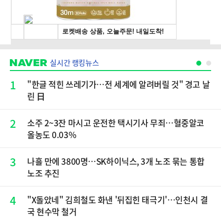
실시간 랭킹뉴스
1
"한글 적힌 쓰레기가…전 세계에 알려버릴 것" 경고 날
린 日
2
소주 2~3잔 마시고 운전한 택시기사 무죄…혈중알코
올농도 0.03%
3
나흘 만에 3800명…SK하이닉스, 3개 노조 묶는 통합
노조 추진
4
"X돌았네" 김희철도 화낸 '뒤집힌 태극기'…인천시 결
국 현수막 철거