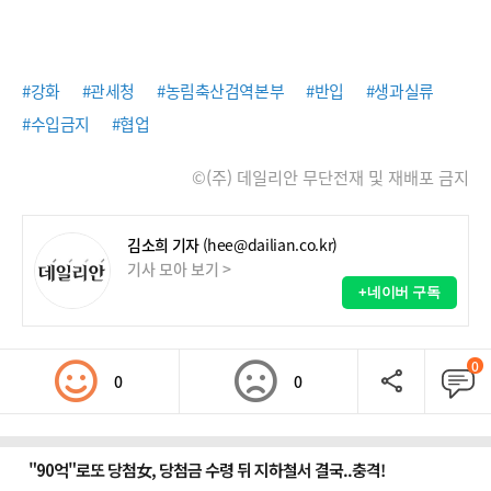
#강화
#관세청
#농림축산검역본부
#반입
#생과실류
#수입금지
#협업
©(주) 데일리안 무단전재 및 재배포 금지
김소희 기자
(hee@dailian.co.kr)
기사 모아 보기 >
+네이버 구독
0
0
0