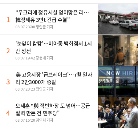
“우크라에 정유시설 얻어맞은 러…
1
韓정제유 3만t 긴급 수혈”
08.07 23:00 정인균 기자
'눈앞이 캄캄'…미아동 백화점서 1시
2
간 정전
08.07 19:42 강현태 기자
美 고용시장 '급브레이크'…7월 일자
3
리 2만3000개 증발
08.07 23:23 정인균 기자
오세훈 "與 적반하장 도 넘어…공급
4
절벽 만든 건 민주당"
08.07 15:20 김인희 기자