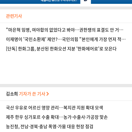
관련기사
"마은혁 임명, 여야합의 없었다고 봐야…권한쟁의 표결도 안 거쳐
흠결 명백" [법조계에 물어보니 620]
이재명이 '국민소환제' 제안?…국민의힘 "본인에게 가장 먼저 적용
돼야"
[단독] 한화그룹, 분산된 한화오션 지분 '한화에어로'로 모은다
김소희
기자가 쓴 기사
국산 우유로 어르신 영양 관리…복지관 지원 확대 모색
제주 한우 싱가포르 수출 확대…농가·수출사·가공장 맞손
농진청, 전남·경북·충남 폭염·가뭄 대응 현장 점검