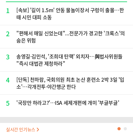
1
[속보] '길이 1.5m' 안동 물놀이장서 구렁이 출몰…한
때 시민 대피 소동
2
"편해서 매일 신었는데"...전문가가 경고한 '크록스'의
숨은 위험
3
송영길·김민석, '조희대 탄핵' 외치자…與법사위원들
"즉시 대법관 제청하라"
4
[단독] 천하람, 국회의원 최초 논산 훈련소 2박 3일 '입
소'…각개전투·야간행군 한다
5
'국장만 하라고?'…ISA 세제개편에 개미 '부글부글'
실시간 인기뉴스
●
●