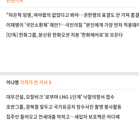
관련기사
"마은혁 임명, 여야합의 없었다고 봐야…권한쟁의 표결도 안 거쳐 흠결 
이재명이 '국민소환제' 제안?…국민의힘 "본인에게 가장 먼저 적용돼
[단독] 한화그룹, 분산된 한화오션 지분 '한화에어로'로 모은다
이나영
기자가 쓴 기사
대우건설, 모잠비크 '로부마 LNG 1단계' 낙찰의향서 접수
호반그룹, 광복절 앞두고 국가유공자 장수사진 촬영 봉사활동
집주인 들어오고 전세대출 막히고…세입자 보호책은 어디에