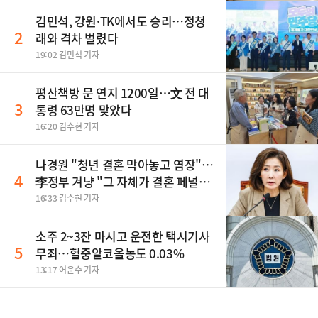
김민석, 강원·TK에서도 승리…정청
2
래와 격차 벌렸다
19:02 김민석 기자
평산책방 문 연지 1200일…文 전 대
3
통령 63만명 맞았다
16:20 김수현 기자
나경원 "청년 결혼 막아놓고 염장"…
4
李정부 겨냥 "그 자체가 결혼 페널
티"
16:33 김수현 기자
소주 2~3잔 마시고 운전한 택시기사
5
무죄…혈중알코올농도 0.03%
13:17 어윤수 기자