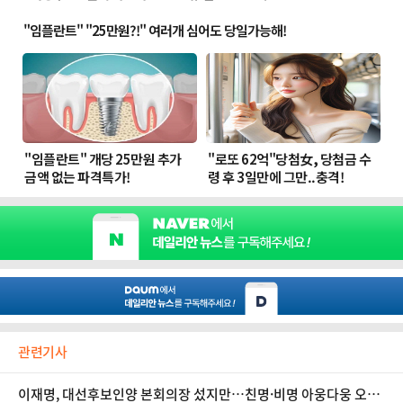
관련기사
이재명, 대선후보인양 본회의장 섰지만…친명·비명 아웅다웅 오늘