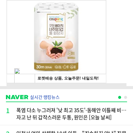
실시간 랭킹뉴스
1
폭염 다소 누그러져 '낮 최고 35도'·동해안 이틀째 비…
자고 난 뒤 갑작스러운 두통, 원인은 [오늘 날씨]