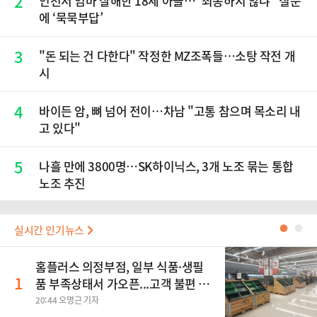
2
인천서 엄마 살해한 18세 아들…"죄송하지 않냐" 질문
에 ‘묵묵부답’
3
"돈 되는 건 다한다" 작정한 MZ조폭들…소탕 작전 개
시
4
바이든 암, 뼈 넘어 전이…차남 "고통 참으며 목소리 내
고 있다"
5
나흘 만에 3800명…SK하이닉스, 3개 노조 묶는 통합
노조 추진
실시간 인기뉴스
●
●
홈플러스 의정부점, 일부 식품·생필
1
품 부족상태서 가오픈...고객 불편 가
중
20:44 오명근 기자