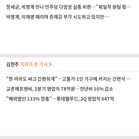
도
정세균, 비명계 만나 민주당 다양성 실종 비판…"획일적 원팀 힘없
어"
비명계, 이재명 때리며 존재감 부각 시도하고 있지만…
김찬주
기자가 쓴 기사
"한 끼라도 싸고 간편하게"…고물가·1인 가구에 커지는 간편식 시
장
교촌에프앤비, 2분기 영업익 78억원…전년비 16% 감소
"해외법인 133% 껑충"…롯데웰푸드, 2Q 영업익 647억