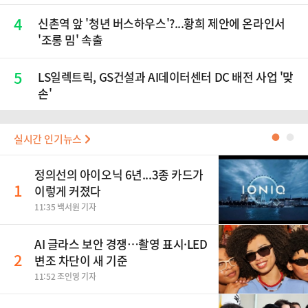
4
신촌역 앞 '청년 버스하우스'?...황희 제안에 온라인서
'조롱 밈' 속출
5
LS일렉트릭, GS건설과 AI데이터센터 DC 배전 사업 '맞
손'
실시간 인기뉴스
●
●
정의선의 아이오닉 6년...3종 카드가
1
이렇게 커졌다
11:35 백서원 기자
AI 글라스 보안 경쟁…촬영 표시·LED
2
변조 차단이 새 기준
11:52 조인영 기자