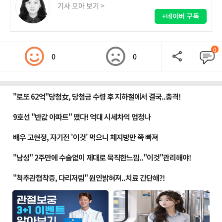
기사 모아 보기 >
+네이버 구독
0
0
0