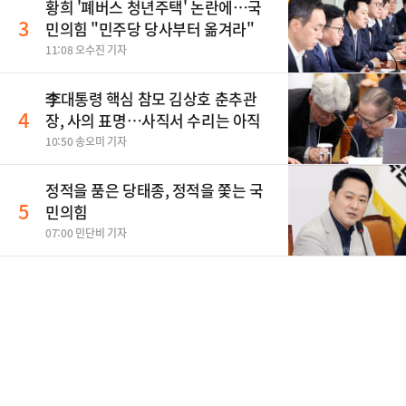
황희 '폐버스 청년주택' 논란에…국
3
민의힘 "민주당 당사부터 옮겨라"
11:08 오수진 기자
李대통령 핵심 참모 김상호 춘추관
4
장, 사의 표명…사직서 수리는 아직
10:50 송오미 기자
정적을 품은 당태종, 정적을 쫓는 국
5
민의힘
07:00 민단비 기자