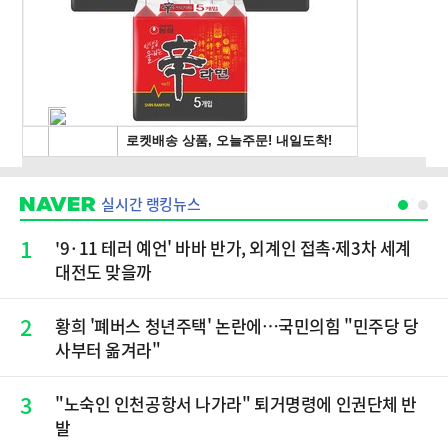
실시간 랭킹뉴스
1
'9·11 테러 예언' 바바 반가, 외계인 접촉·제3차 세계
대전도 맞을까
2
황희 '폐버스 청년주택' 논란에…국민의힘 "민주당 당
사부터 옮겨라"
3
"노숙인 인천공항서 나가라" 퇴거명령에 인권단체 반
발