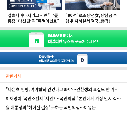
관련기사
"마은혁 임명, 여야합의 없었다고 봐야…권한쟁의 표결도 안 거쳐
흠결 명백" [법조계에 물어보니 620]
이재명이 '국민소환제' 제안?…국민의힘 "본인에게 가장 먼저 적용
돼야"
윤 대통령과 '헤어질 결심' 못하는 국민의힘…이유는