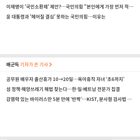
흠결 명백" [법조계에 물어보니 620]
이재명이 '국민소환제' 제안?…국민의힘 "본인에게 가장 먼저 적용
돼야"
윤 대통령과 '헤어질 결심' 못하는 국민의힘…이유는
배군득
기자가 쓴 기사
공무원 배우자 출산휴가 10→20일…육아휴직 자녀 ‘초6까지’
섬 정책·해양쓰레기 해법 찾는다…한·일·베트남 전문가 집결
감염력 있는 바이러스만 5분 만에 ‘반짝’…KIST, 분사형 검사법 개
발