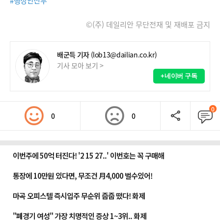
#행정안전부
©(주) 데일리안 무단전재 및 재배포 금지
배군득 기자
(lob13@dailian.co.kr)
기사 모아 보기 >
+네이버 구독
0
0
0