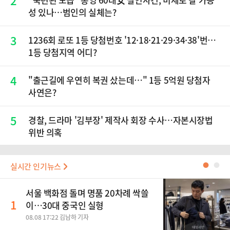
2
성 있나…범인의 실체는?
3
1236회 로또 1등 당첨번호 '12·18·21·29·34·38'번…
1등 당첨지역 어디?
4
"출근길에 우연히 복권 샀는데…" 1등 5억원 당첨자
사연은?
5
경찰, 드라마 '김부장' 제작사 회장 수사…자본시장법
위반 의혹
실시간 인기뉴스
●
●
서울 백화점 돌며 명품 20차례 싹쓸
1
이…30대 중국인 실형
08.08 17:22 김남하 기자