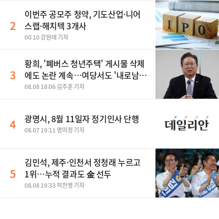
이번주 공모주 청약, 기도산업·니어
2
스랩·해치텍 3개사
00:10 강현태 기자
황희, '폐버스 청년주택' 게시물 삭제
3
에도 논란 계속…여당서도 '내로남
불' 비판
08.08 18:06 김주훈 기자
광명시, 8월 11일자 정기인사 단행
4
08.07 19:11 명미정 기자
김민석, 제주·인천서 정청래 누르고
5
1위…누적 결과도 金 선두
08.08 19:33 허찬영 기자