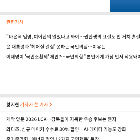
관련기사
"마은혁 임명, 여야합의 없었다고 봐야…권한쟁의 표결도 안 거쳐 흠결 
윤 대통령과 '헤어질 결심' 못하는 국민의힘…이유는
이재명이 '국민소환제' 제안?…국민의힘 "본인에게 가장 먼저 적용돼
황지현
기자가 쓴 기사
개막 앞둔 2026 LCK…감독들이 지목한 우승 후보는 젠지
와디즈, 신규 메이커 수수료 30% 할인…AI·데이터 기능도 강화
중기중앙회, '에너지 절약 12가지 국민행동' 동참