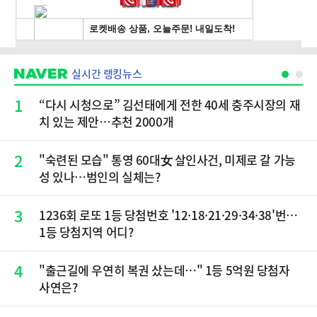
실시간 랭킹뉴스
1
“다시 시청으로” 김선태에게 전한 40세 충주시장의 재
치 있는 제안…추천 2000개
2
"숙련된 모습" 통영 60대女 살인사건, 미제로 갈 가능
성 있나…범인의 실체는?
3
1236회 로또 1등 당첨번호 '12·18·21·29·34·38'번…
1등 당첨지역 어디?
4
"출근길에 우연히 복권 샀는데…" 1등 5억원 당첨자
사연은?