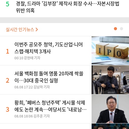
5
경찰, 드라마 '김부장' 제작사 회장 수사…자본시장법
위반 의혹
실시간 인기뉴스
●
●
이번주 공모주 청약, 기도산업·니어
1
스랩·해치텍 3개사
00:10 강현태 기자
서울 백화점 돌며 명품 20차례 싹쓸
2
이…30대 중국인 실형
08.08 17:22 김남하 기자
황희, '폐버스 청년주택' 게시물 삭제
3
에도 논란 계속…여당서도 '내로남
불' 비판
08.08 18:06 김주훈 기자